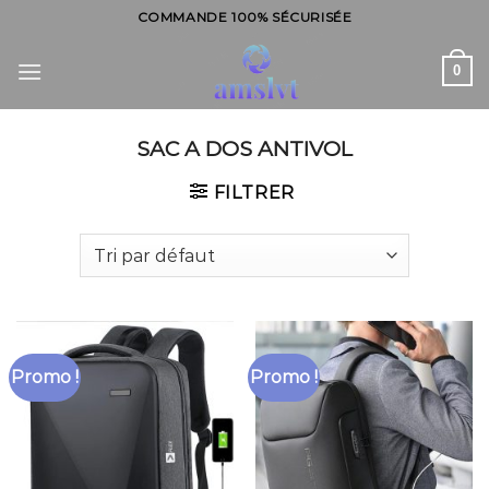
Skip
COMMANDE 100% SÉCURISÉE
to
content
0
SAC A DOS ANTIVOL
FILTRER
Promo !
Promo !