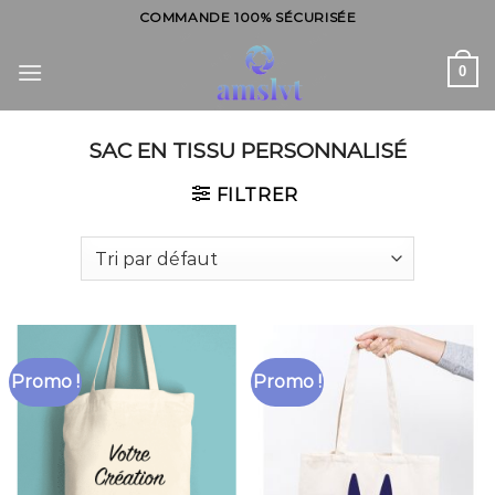
Skip
COMMANDE 100% SÉCURISÉE
to
content
0
SAC EN TISSU PERSONNALISÉ
FILTRER
Promo !
Promo !