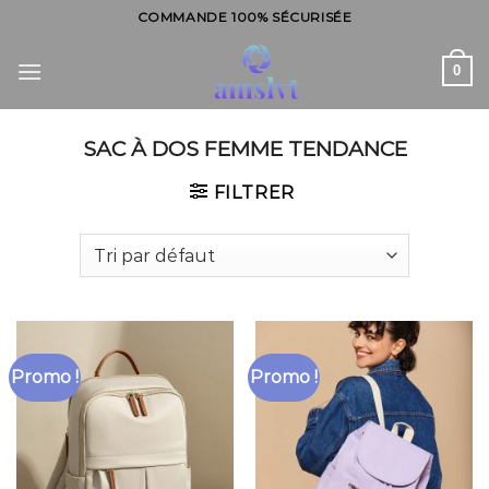
Skip
COMMANDE 100% SÉCURISÉE
to
content
0
SAC À DOS FEMME TENDANCE
FILTRER
Promo !
Promo !