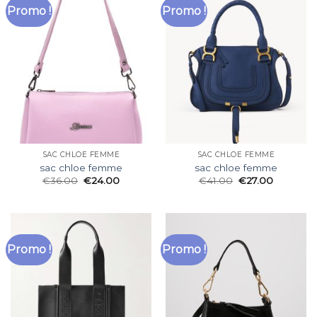
Promo !
Promo !
SAC CHLOE FEMME
SAC CHLOE FEMME
sac chloe femme
sac chloe femme
€
36.00
€
24.00
€
41.00
€
27.00
Promo !
Promo !