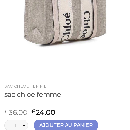
SAC CHLOE FEMME
sac chloe femme
36.00
24.00
€
€
quantité de sac chloe femme
AJOUTER AU PANIER