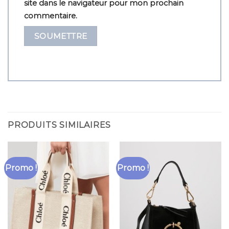
site dans le navigateur pour mon prochain
commentaire.
PRODUITS SIMILAIRES
Promo !
Promo !