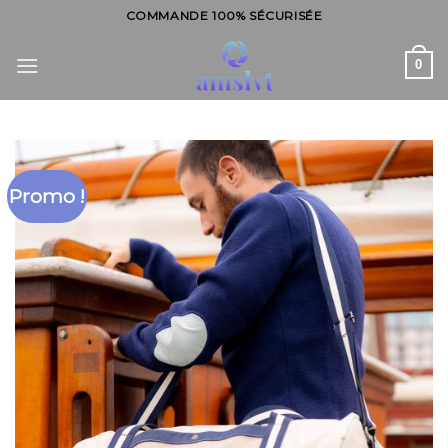
Skip
COMMANDE 100% SÉCURISÉE
to
content
0
Promo !