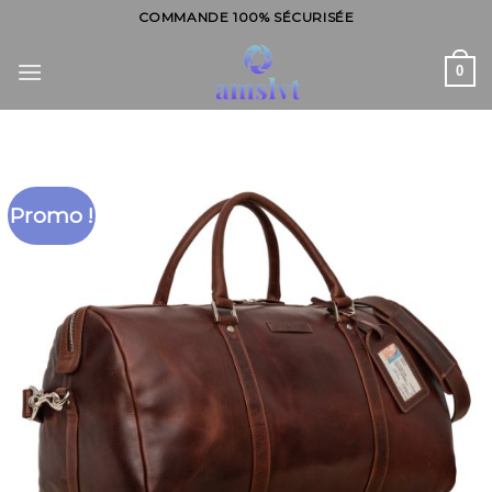
Skip
COMMANDE 100% SÉCURISÉE
to
content
0
Promo !