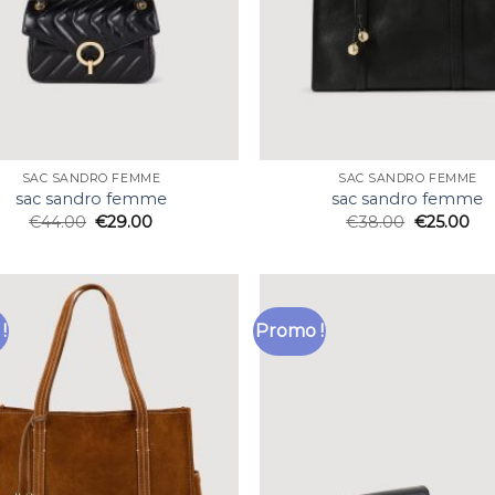
SAC SANDRO FEMME
SAC SANDRO FEMME
sac sandro femme
sac sandro femme
€
44.00
€
29.00
€
38.00
€
25.00
!
Promo !