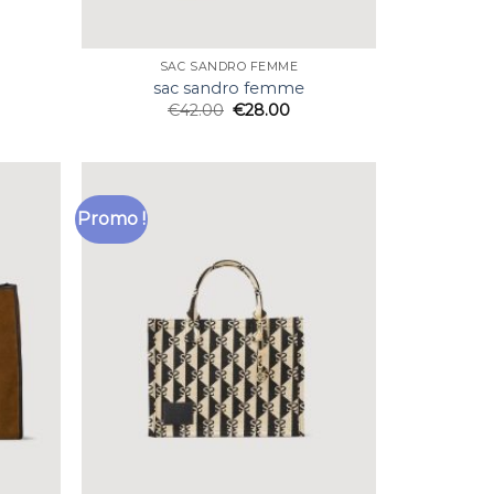
SAC SANDRO FEMME
sac sandro femme
€
42.00
€
28.00
Promo !