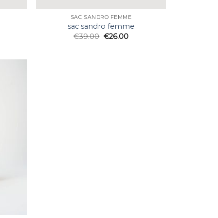
SAC SANDRO FEMME
sac sandro femme
€
39.00
€
26.00