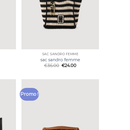
SAC SANDRO FEMME
sac sandro femme
€
36.00
€
24.00
Promo !