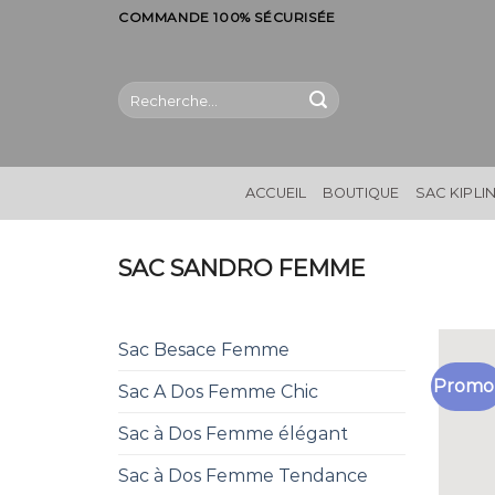
Skip
COMMANDE 100% SÉCURISÉE
to
content
Recherche
pour :
ACCUEIL
BOUTIQUE
SAC KIPLI
SAC SANDRO FEMME
Sac Besace Femme
Promo 
Sac A Dos Femme Chic
Sac à Dos Femme élégant
Sac à Dos Femme Tendance