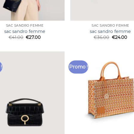
SAC SANDRO FEMME
SAC SANDRO FEMME
sac sandro femme
sac sandro femme
€
41.00
€
27.00
€
36.00
€
24.00
!
Promo !