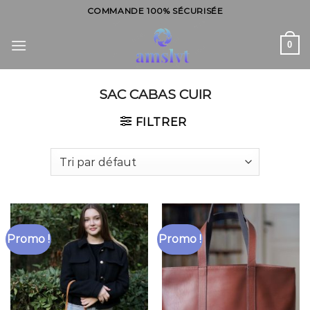
Skip
COMMANDE 100% SÉCURISÉE
to
content
0
SAC CABAS CUIR
FILTRER
Promo !
Promo !