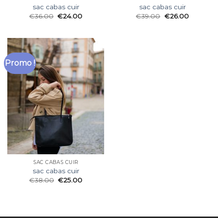
sac cabas cuir
sac cabas cuir
€
36.00
€
24.00
€
39.00
€
26.00
Promo !
SAC CABAS CUIR
sac cabas cuir
€
38.00
€
25.00