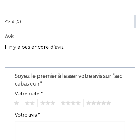
AVIS (0)
Avis
Il n’y a pas encore d’avis.
Soyez le premier à laisser votre avis sur “sac
cabas cuir”
Votre note
*
1
2
3
4
5
Votre avis
*