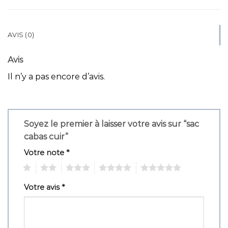
AVIS (0)
Avis
Il n’y a pas encore d’avis.
Soyez le premier à laisser votre avis sur “sac
cabas cuir”
Votre note
*
1
2
3
4
5
Votre avis
*