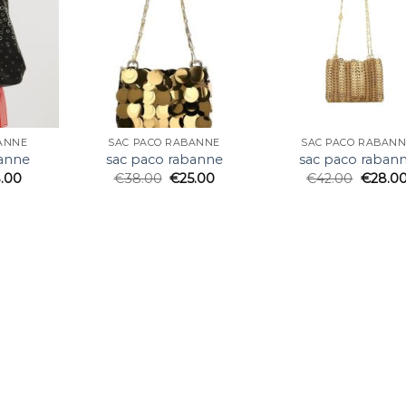
ANNE
SAC PACO RABANNE
SAC PACO RABAN
banne
sac paco rabanne
sac paco raban
.00
€
38.00
€
25.00
€
42.00
€
28.0