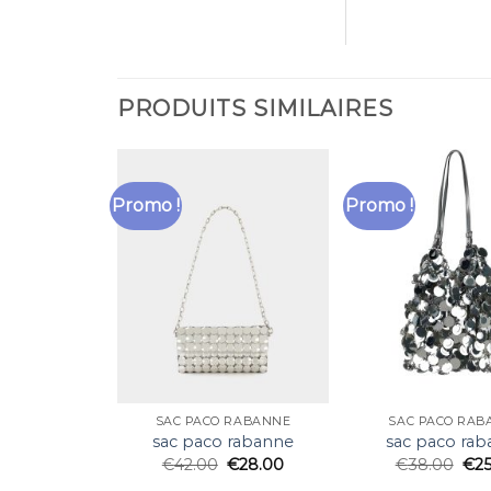
PRODUITS SIMILAIRES
Promo !
Promo !
SAC PACO RABANNE
SAC PACO RAB
sac paco rabanne
sac paco ra
€
42.00
€
28.00
€
38.00
€
2