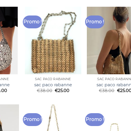
Promo !
Promo !
ANNE
SAC PACO RABANNE
SAC PACO RABAN
banne
sac paco rabanne
sac paco raban
.00
€
38.00
€
25.00
€
38.00
€
25.0
Promo !
Promo !