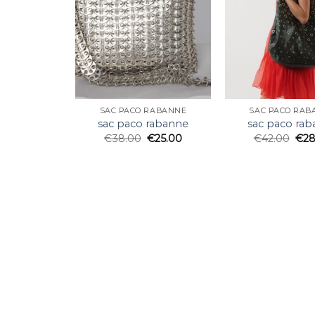
SAC PACO RABANNE
SAC PACO RAB
sac paco rabanne
sac paco ra
€
38.00
€
25.00
€
42.00
€
28