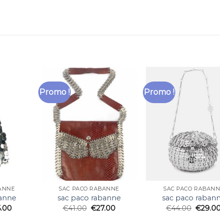
Promo !
Promo !
ANNE
SAC PACO RABANNE
SAC PACO RABAN
banne
sac paco rabanne
sac paco raban
5.00
€
41.00
€
27.00
€
44.00
€
29.0