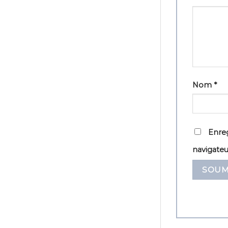
Nom
*
Enreg
navigate