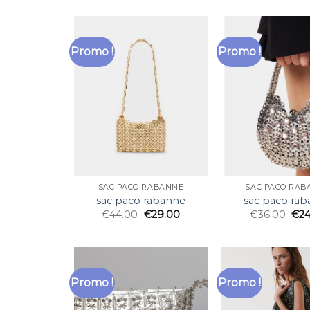
Promo !
Promo !
SAC PACO RABANNE
SAC PACO RAB
sac paco rabanne
sac paco ra
€
44.00
€
29.00
€
36.00
€
24
Promo !
Promo !