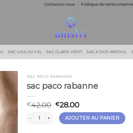
Contactez-nous
Politique de remboursemen
NG
SAC LOULOU YSL
SAC CLARIS VIROT
SAC A DOS ANTIVOL
SAC PACO RABANNE
sac paco rabanne
42.00
28.00
€
€
quantité de sac paco rabanne
AJOUTER AU PANIER