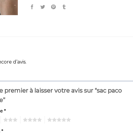
ncore d’avis.
e premier à laisser votre avis sur “sac paco
e”
te
*
3
4
5
s
*