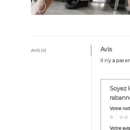
Avis
AVIS (0)
Il n’y a pas e
Soyez l
rabann
Votre no
1
2
Votre avi