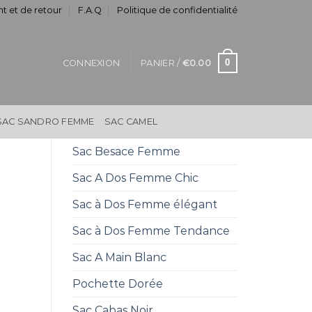
t et de retour
F.A.Q
Politique de confidentialité
0
CONNEXION
PANIER /
€
0.00
SAC SANDRO FEMME
SAC CAMEL
Sac Besace Femme
Sac A Dos Femme Chic
Sac à Dos Femme élégant
Sac à Dos Femme Tendance
Sac A Main Blanc
Pochette Dorée
Sac Cabas Noir