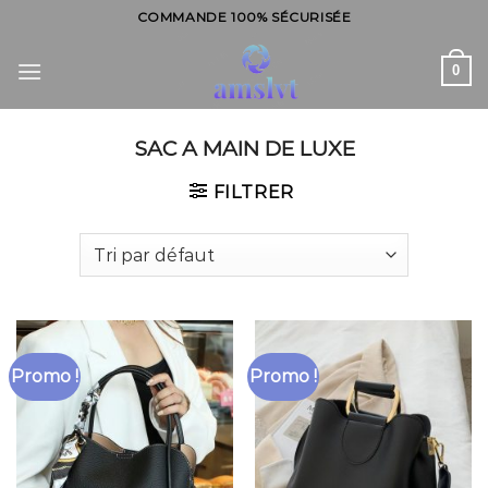
Skip
COMMANDE 100% SÉCURISÉE
to
content
0
SAC A MAIN DE LUXE
FILTRER
Promo !
Promo !