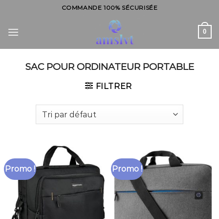
Skip
COMMANDE 100% SÉCURISÉE
to
content
0
SAC POUR ORDINATEUR PORTABLE
FILTRER
Promo !
Promo !