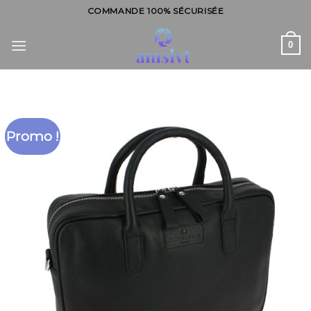
Skip
COMMANDE 100% SÉCURISÉE
to
content
0
Promo !