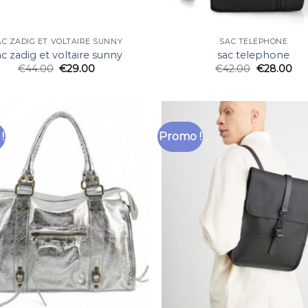
AC ZADIG ET VOLTAIRE SUNNY
SAC TELEPHONE
ac zadig et voltaire sunny
sac telephone
€
44.00
€
29.00
€
42.00
€
28.00
!
Promo !