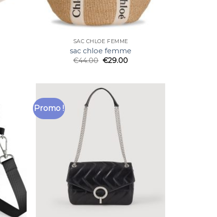
SAC CHLOE FEMME
sac chloe femme
€
44.00
€
29.00
Promo !