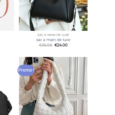
SAC A MAIN DE LUXE
sac a main de luxe
€
36.00
€
24.00
Promo !