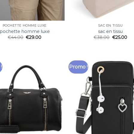
POCHETTE HOMME LUXE
SAC EN TISSU
pochette homme luxe
sac en tissu
€
44.00
€
29.00
€
38.00
€
25.00
!
Promo !