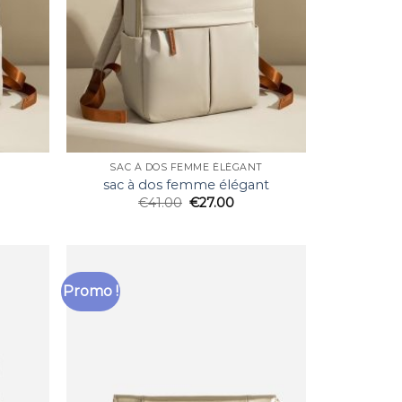
SAC À DOS FEMME ÉLÉGANT
sac à dos femme élégant
€
41.00
€
27.00
Promo !