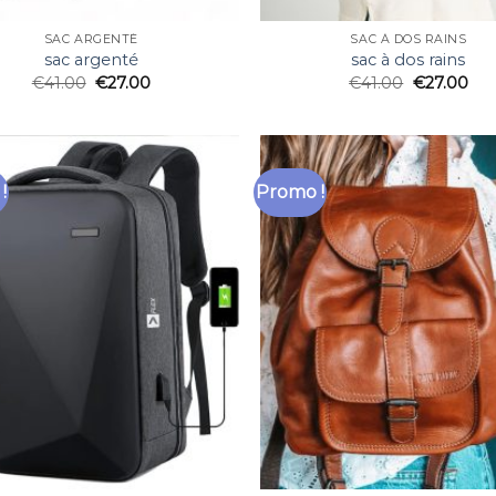
SAC ARGENTÉ
SAC À DOS RAINS
sac argenté
sac à dos rains
€
41.00
€
27.00
€
41.00
€
27.00
!
Promo !