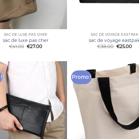
SAC DE LUXE PAS CHER
SAC DE VOYAGE EASTPAK
sac de luxe pas cher
sac de voyage eastpa
€
41.00
€
27.00
€
38.00
€
25.00
!
Promo !