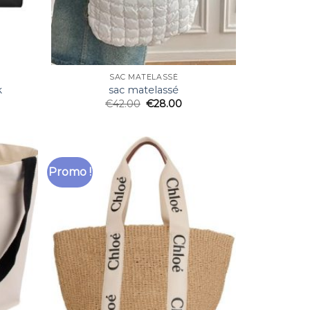
SAC MATELASSÉ
k
sac matelassé
€
42.00
€
28.00
Promo !