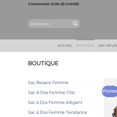
Skip
COMMANDE 100% SÉCURISÉE
to
content
Recherche
pour :
ACCUEIL
BOUTIQUE
SAC KIPLI
BOUTIQUE
Sac Besace Femme
Promo 
Sac A Dos Femme Chic
Sac à Dos Femme élégant
Sac à Dos Femme Tendance