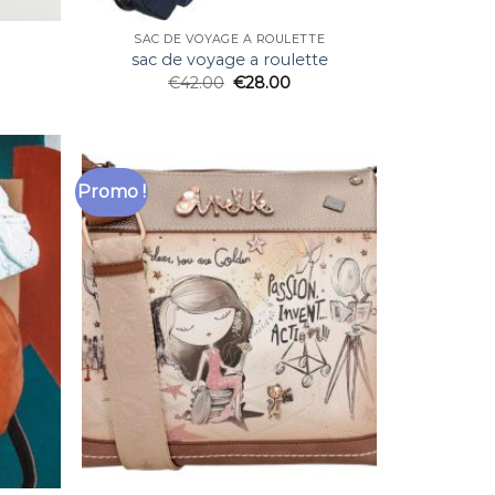
SAC DE VOYAGE A ROULETTE
sac de voyage a roulette
€
42.00
€
28.00
Promo !