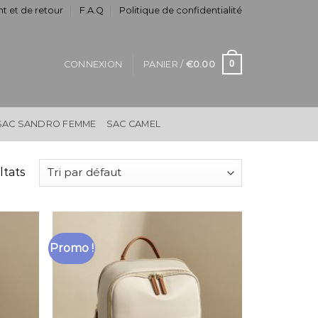
t et de retour
F.A.Q
Politique de confidentialité
0
CONNEXION
PANIER /
€
0.00
SAC SANDRO FEMME
SAC CAMEL
ltats
Promo !