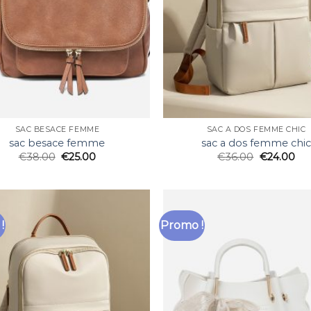
SAC BESACE FEMME
SAC A DOS FEMME CHIC
sac besace femme
sac a dos femme chic
€
38.00
€
25.00
€
36.00
€
24.00
!
Promo !