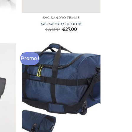
SAC SANDRO FEMME
sac sandro femme
€
41.00
€
27.00
Promo !