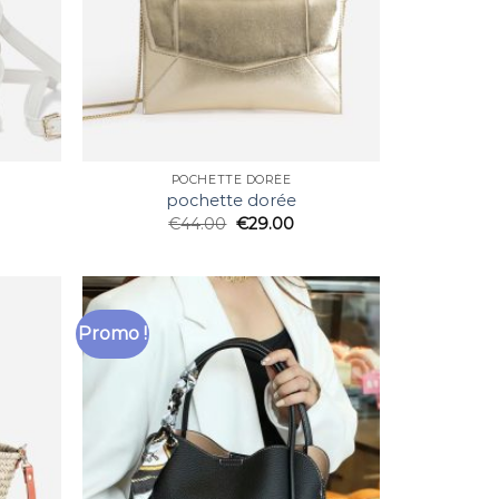
POCHETTE DORÉE
pochette dorée
€
44.00
€
29.00
Promo !