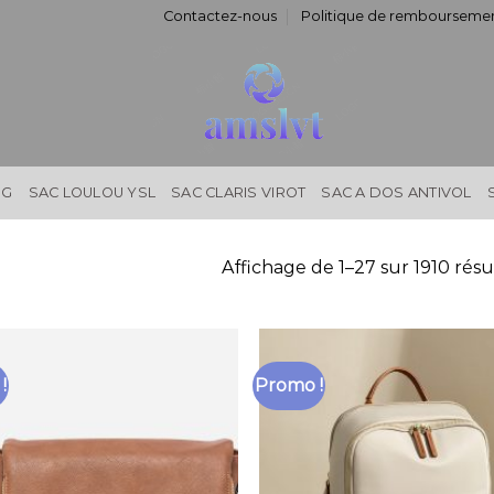
Contactez-nous
Politique de remboursemen
NG
SAC LOULOU YSL
SAC CLARIS VIROT
SAC A DOS ANTIVOL
Affichage de 1–27 sur 1910 résu
!
Promo !