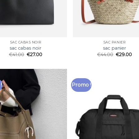
SAC CABAS NOIR
SAC PANIER
sac cabas noir
sac panier
€
41.00
€
27.00
€
44.00
€
29.00
!
Promo !