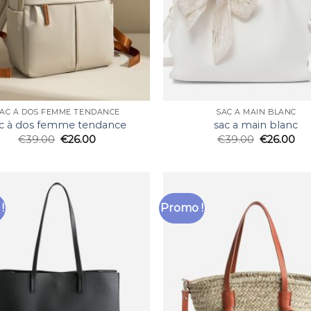
AC À DOS FEMME TENDANCE
SAC A MAIN BLANC
c à dos femme tendance
sac a main blanc
€
39.00
€
26.00
€
39.00
€
26.00
!
Promo !