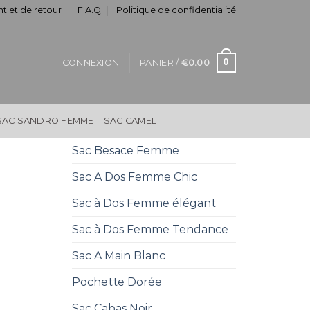
t et de retour
F.A.Q
Politique de confidentialité
0
CONNEXION
PANIER /
€
0.00
SAC SANDRO FEMME
SAC CAMEL
Sac Besace Femme
Sac A Dos Femme Chic
Sac à Dos Femme élégant
Sac à Dos Femme Tendance
Sac A Main Blanc
Pochette Dorée
Sac Cabas Noir