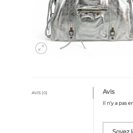
Avis
AVIS (0)
Il n’y a pas e
Soyez l