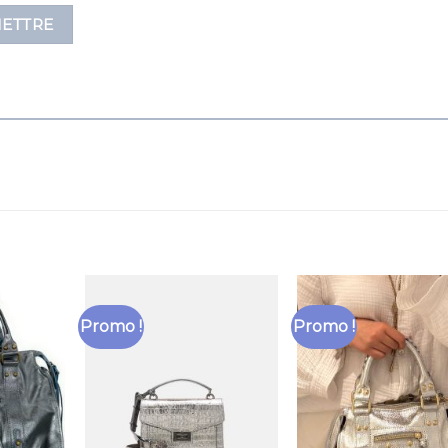
Promo !
Promo !