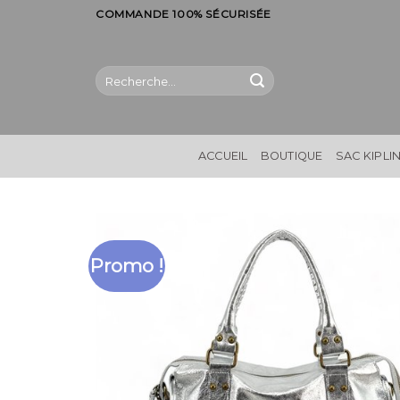
Skip
COMMANDE 100% SÉCURISÉE
to
content
Recherche
pour :
ACCUEIL
BOUTIQUE
SAC KIPLI
Promo !