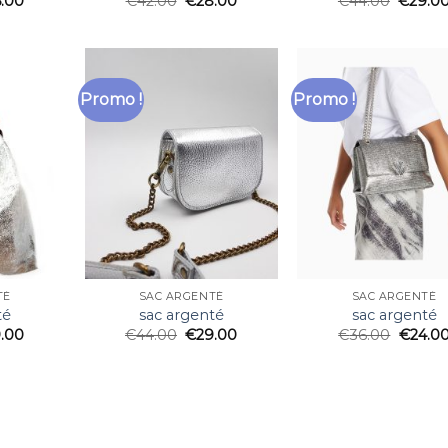
5.00
€
42.00
€
28.00
€
44.00
€
29.0
Promo !
Promo !
TÉ
SAC ARGENTÉ
SAC ARGENTÉ
té
sac argenté
sac argenté
.00
€
44.00
€
29.00
€
36.00
€
24.0