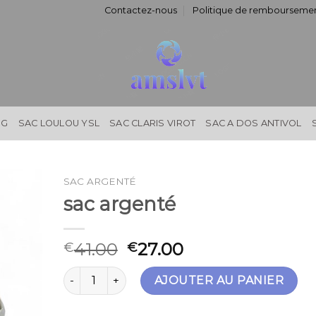
Contactez-nous
Politique de remboursemen
NG
SAC LOULOU YSL
SAC CLARIS VIROT
SAC A DOS ANTIVOL
SAC ARGENTÉ
sac argenté
41.00
27.00
€
€
quantité de sac argenté
AJOUTER AU PANIER