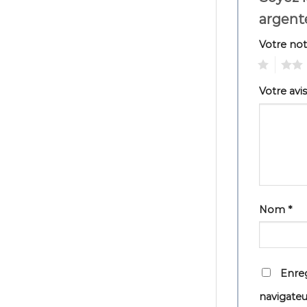
argent
Votre no
1
2
Votre avi
Nom
*
Enreg
navigate