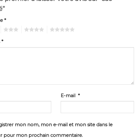
é”
te
*
3
4
5
s
*
E-mail
*
istrer mon nom, mon e-mail et mon site dans le
ur pour mon prochain commentaire.