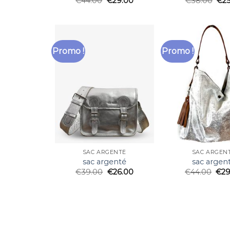
€
44.00
€
29.00
€
38.00
€
2
Promo !
Promo !
SAC ARGENTÉ
SAC ARGEN
sac argenté
sac argen
€
39.00
€
26.00
€
44.00
€
29