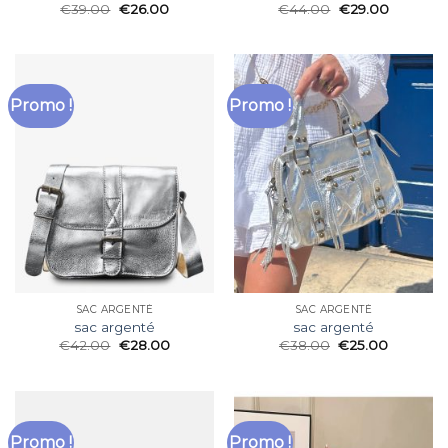
€
39.00
€
26.00
€
44.00
€
29.00
Promo !
Promo !
SAC ARGENTÉ
SAC ARGENTÉ
sac argenté
sac argenté
€
42.00
€
28.00
€
38.00
€
25.00
Promo !
Promo !