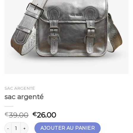
SAC ARGENTÉ
sac argenté
39.00
26.00
€
€
quantité de sac argenté
AJOUTER AU PANIER