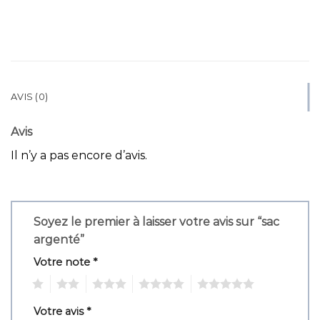
AVIS (0)
Avis
Il n’y a pas encore d’avis.
Soyez le premier à laisser votre avis sur “sac
argenté”
Votre note
*
1
2
3
4
5
Votre avis
*