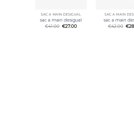
SAC A MAIN DESIGUAL
SAC A MAIN DE
sac a main desigual
sac a main de
€
41.00
€
27.00
€
42.00
€
28