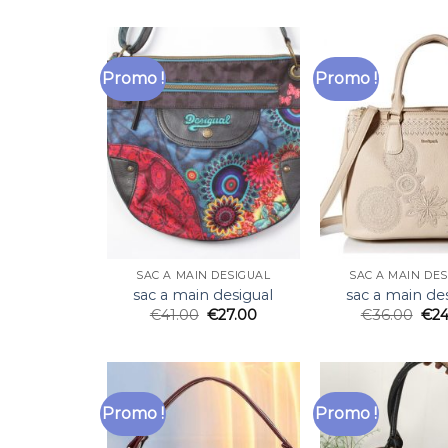
Promo !
Promo !
SAC A MAIN DESIGUAL
SAC A MAIN DE
sac a main desigual
sac a main de
€
41.00
€
27.00
€
36.00
€
24
Promo !
Promo !