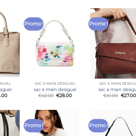
Promo !
Promo !
SIGUAL
SAC A MAIN DESIGUAL
SAC A MAIN DESIGU
sigual
sac a main desigual
sac a main desig
.00
€
42.00
€
28.00
€
41.00
€
27.00
Promo !
Promo !