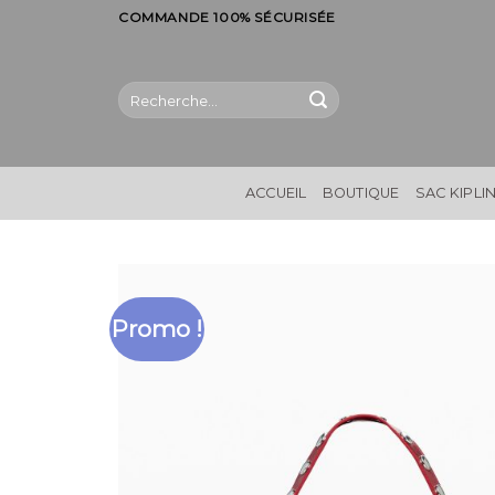
Skip
COMMANDE 100% SÉCURISÉE
to
content
Recherche
pour :
ACCUEIL
BOUTIQUE
SAC KIPLI
Promo !