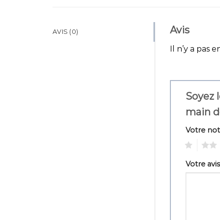
Avis
AVIS (0)
Il n’y a pas e
Soyez l
main d
Votre no
1
2
Votre avi