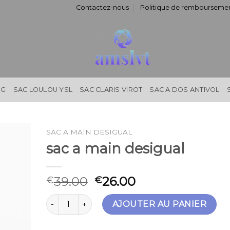
Contactez-nous
Politique de remboursemen
NG
SAC LOULOU YSL
SAC CLARIS VIROT
SAC A DOS ANTIVOL
SAC A MAIN DESIGUAL
sac a main desigual
39.00
26.00
€
€
quantité de sac a main desigual
AJOUTER AU PANIER