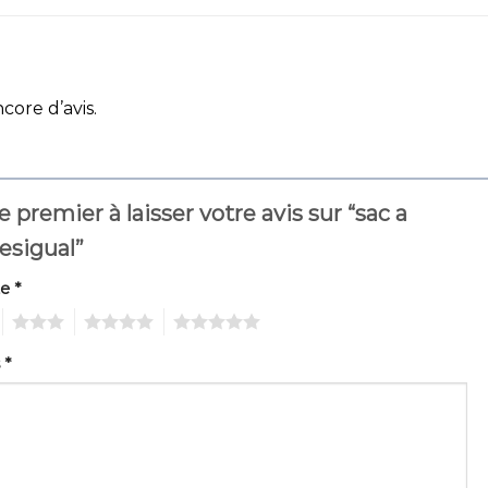
ncore d’avis.
e premier à laisser votre avis sur “sac a
esigual”
te
*
3
4
5
s
*