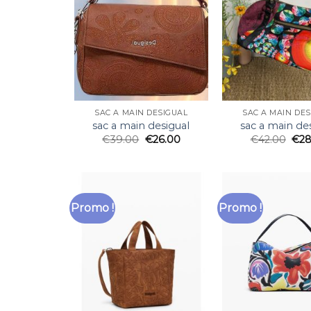
SAC A MAIN DESIGUAL
SAC A MAIN DE
sac a main desigual
sac a main de
€
39.00
€
26.00
€
42.00
€
28
Promo !
Promo !