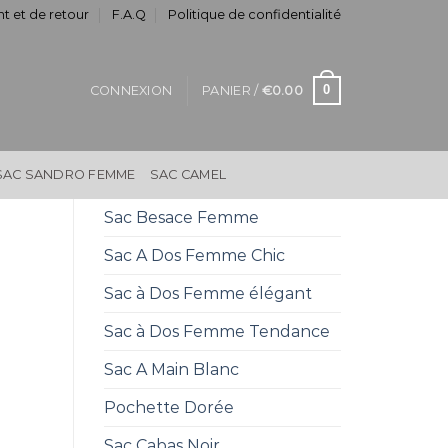
t et de retour
F.A.Q
Politique de confidentialité
0
CONNEXION
PANIER /
€
0.00
SAC SANDRO FEMME
SAC CAMEL
Sac Besace Femme
Sac A Dos Femme Chic
Sac à Dos Femme élégant
Sac à Dos Femme Tendance
Sac A Main Blanc
Pochette Dorée
Sac Cabas Noir