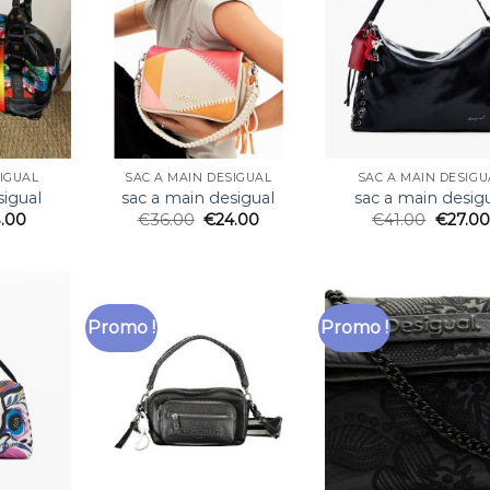
SIGUAL
SAC A MAIN DESIGUAL
SAC A MAIN DESIGU
sigual
sac a main desigual
sac a main desig
.00
€
36.00
€
24.00
€
41.00
€
27.00
Promo !
Promo !