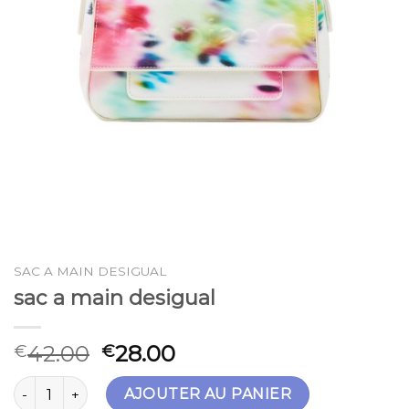
SAC A MAIN DESIGUAL
sac a main desigual
42.00
28.00
€
€
quantité de sac a main desigual
AJOUTER AU PANIER