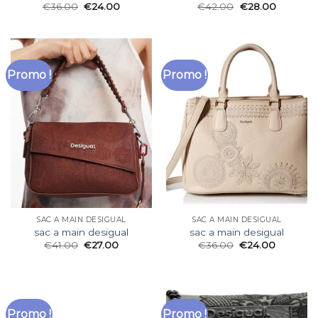
€
36.00
€
24.00
€
42.00
€
28.00
Promo !
Promo !
SAC A MAIN DESIGUAL
SAC A MAIN DESIGUAL
sac a main desigual
sac a main desigual
€
41.00
€
27.00
€
36.00
€
24.00
Promo !
Promo !