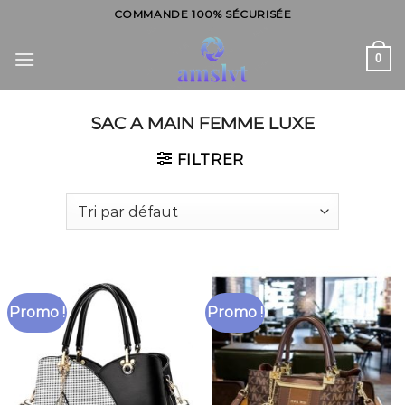
Skip
COMMANDE 100% SÉCURISÉE
to
content
0
SAC A MAIN FEMME LUXE
FILTRER
Promo !
Promo !