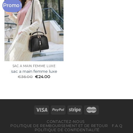
Promo !
SAC A MAIN FEMME LUXE
sac a main femme luxe
€
36.00
€
24.00
CONTACTEZ-NOUS
POLITIQUE DE REMBOURSEMENT ET DE RETOUR
F.A.Q
POLITIQUE DE CONFIDENTIALITÉ