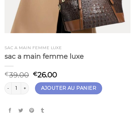
SAC A MAIN FEMME LUXE
sac a main femme luxe
39.00
26.00
€
€
quantité de sac a main femme luxe
AJOUTER AU PANIER