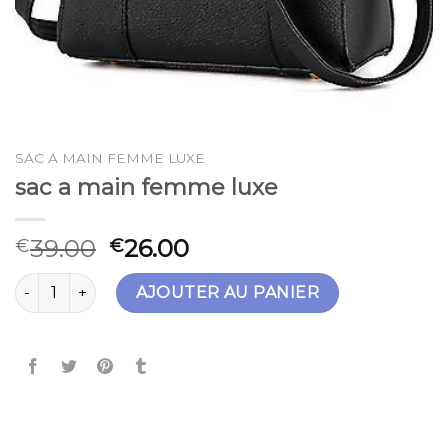
SAC A MAIN FEMME LUXE
sac a main femme luxe
39.00
26.00
€
€
quantité de sac a main femme luxe
AJOUTER AU PANIER