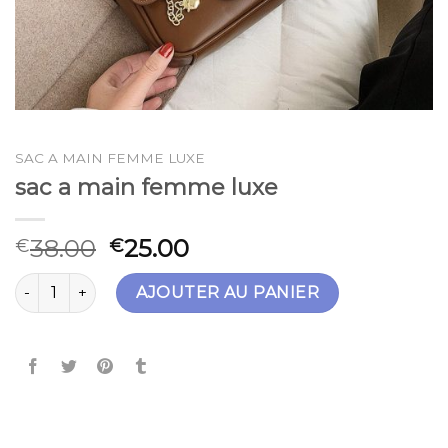
SAC A MAIN FEMME LUXE
sac a main femme luxe
38.00
25.00
€
€
quantité de sac a main femme luxe
AJOUTER AU PANIER