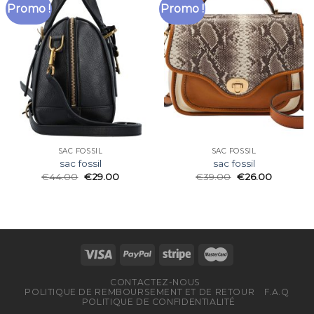
Promo !
Promo !
SAC FOSSIL
SAC FOSSIL
sac fossil
sac fossil
€
44.00
€
29.00
€
39.00
€
26.00
CONTACTEZ-NOUS
POLITIQUE DE REMBOURSEMENT ET DE RETOUR
F.A.Q
POLITIQUE DE CONFIDENTIALITÉ