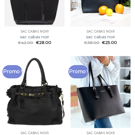
SAC CABAS NOIR
SAC CABAS NOIR
sac cabas noir
sac cabas noir
€
42.00
€
28.00
€
38.00
€
25.00
Promo !
Promo !
SAC CABAS NOIR
SAC CABAS NOIR