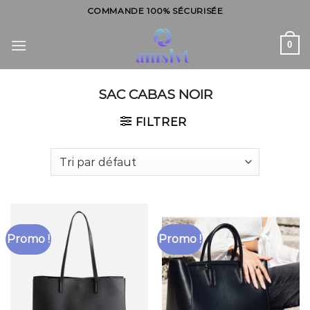
Skip
COMMANDE 100% SÉCURISÉE
to
content
0
SAC CABAS NOIR
FILTRER
Promo !
Promo !