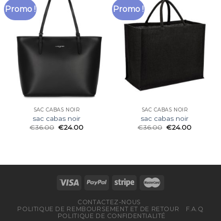
Promo !
Promo !
SAC CABAS NOIR
SAC CABAS NOIR
sac cabas noir
sac cabas noir
€
36.00
€
24.00
€
36.00
€
24.00
CONTACTEZ-NOUS
POLITIQUE DE REMBOURSEMENT ET DE RETOUR
F.A.Q
POLITIQUE DE CONFIDENTIALITÉ