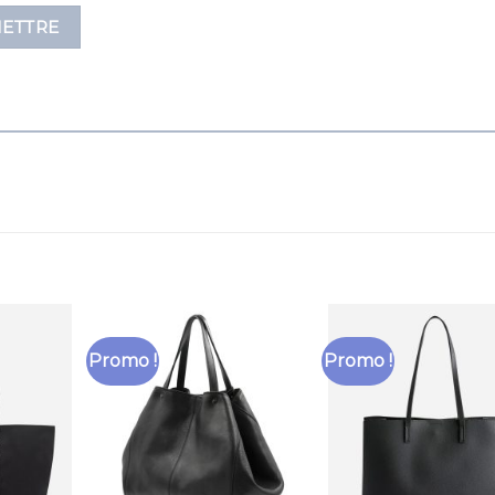
Promo !
Promo !