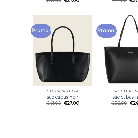
€
41.00
€
27.00
€
41.00
€
27
Promo !
Promo !
SAC CABAS NOIR
SAC CABAS N
sac cabas noir
sac cabas n
€
41.00
€
27.00
€
36.00
€
24