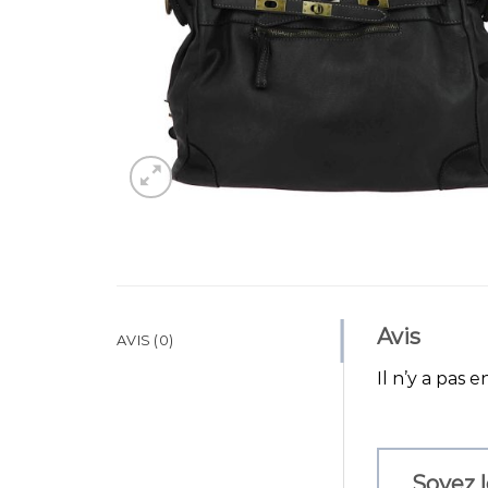
Avis
AVIS (0)
Il n’y a pas e
Soyez l