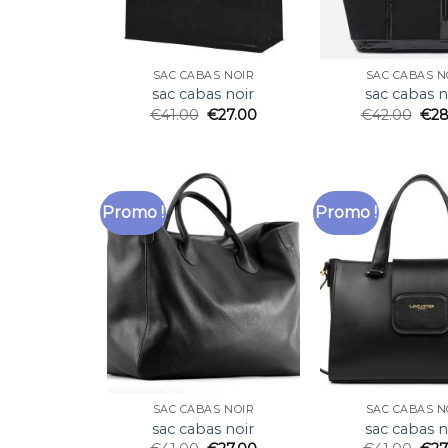
SAC CABAS NOIR
SAC CABAS N
sac cabas noir
sac cabas n
€
41.00
€
27.00
€
42.00
€
28
Promo !
Promo !
SAC CABAS NOIR
SAC CABAS N
sac cabas noir
sac cabas n