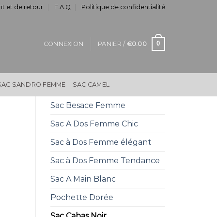
t et de retour
F.A.Q
Politique de confidentialité
0
CONNEXION
PANIER /
€
0.00
SAC SANDRO FEMME
SAC CAMEL
Sac Besace Femme
Sac A Dos Femme Chic
Sac à Dos Femme élégant
Sac à Dos Femme Tendance
Sac A Main Blanc
Pochette Dorée
Sac Cabas Noir