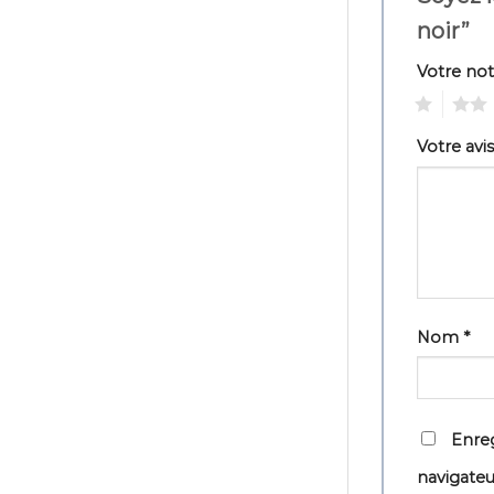
noir”
Votre no
1
2
Votre avi
Nom
*
Enreg
navigate