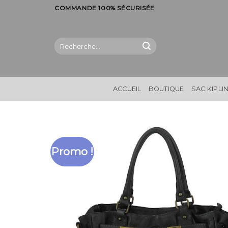
Skip
COMMANDE 100% SÉCURISÉE
to
content
Recherche
pour :
ACCUEIL
BOUTIQUE
SAC KIPLI
Promo !