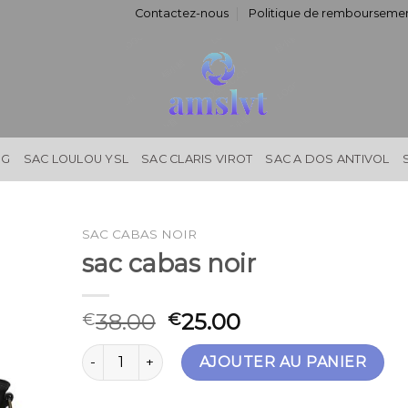
Contactez-nous
Politique de remboursemen
NG
SAC LOULOU YSL
SAC CLARIS VIROT
SAC A DOS ANTIVOL
SAC CABAS NOIR
sac cabas noir
38.00
25.00
€
€
quantité de sac cabas noir
AJOUTER AU PANIER