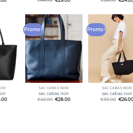
.00
€
44.00
€
29.00
€
36.00
€
24.0
Promo !
Promo !
OIR
SAC CABAS NOIR
SAC CABAS NOIR
oir
sac cabas noir
sac cabas noir
.00
€
42.00
€
28.00
€
39.00
€
26.0