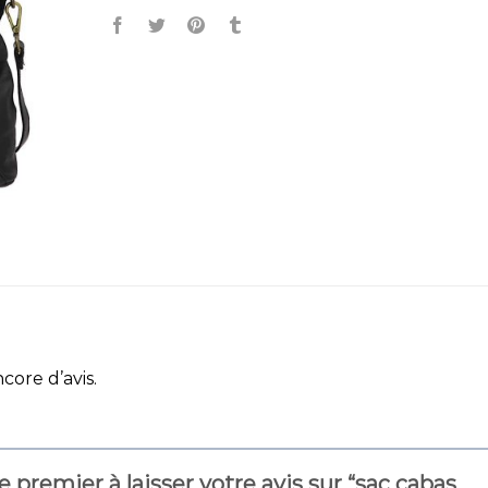
ncore d’avis.
e premier à laisser votre avis sur “sac cabas