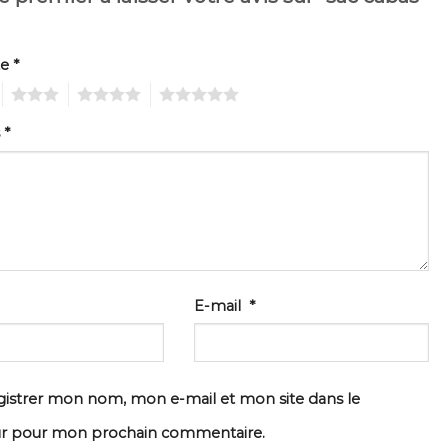
te
*
3
4
5
s
*
E-mail
*
istrer mon nom, mon e-mail et mon site dans le
ur pour mon prochain commentaire.