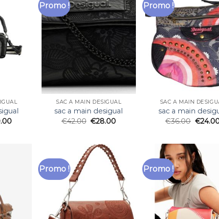
Promo !
Promo !
SIGUAL
SAC A MAIN DESIGUAL
SAC A MAIN DESIGU
sigual
sac a main desigual
sac a main desig
.00
€
42.00
€
28.00
€
36.00
€
24.0
Promo !
Promo !