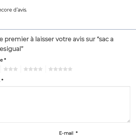
ncore d’avis.
e premier à laisser votre avis sur “sac a
esigual”
te
*
3
4
5
s
*
E-mail
*