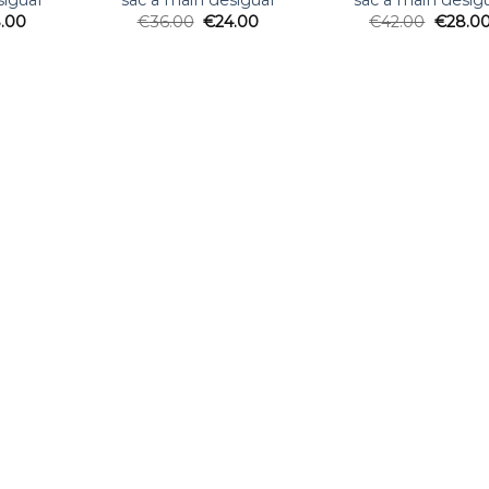
sigual
sac a main desigual
sac a main desig
.00
€
36.00
€
24.00
€
42.00
€
28.0