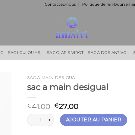
Contactez-nous
Politique de remboursemen
NG
SAC LOULOU YSL
SAC CLARIS VIROT
SAC A DOS ANTIVOL
SAC A MAIN DESIGUAL
sac a main desigual
41.00
27.00
€
€
quantité de sac a main desigual
AJOUTER AU PANIER