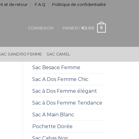
t et de retour
F.A.Q
Politique de confidentialité
0
CONNEXION
PANIER /
€
0.00
SAC SANDRO FEMME
SAC CAMEL
Sac Besace Femme
Sac A Dos Femme Chic
Sac à Dos Femme élégant
Sac à Dos Femme Tendance
Sac A Main Blanc
Pochette Dorée
Sac Cabas Noir