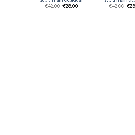
sac a main desigual
sac a main de
€
42.00
€
28.00
€
42.00
€
28