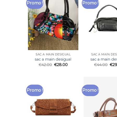
Promo !
Promo !
SAC A MAIN DESIGUAL
SAC A MAIN DE
sac a main desigual
sac a main de
€
42.00
€
28.00
€
44.00
€
29
Promo !
Promo !