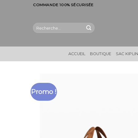
Skip
COMMANDE 100% SÉCURISÉE
to
content
Recherche
pour :
ACCUEIL
BOUTIQUE
SAC KIPLI
Promo !