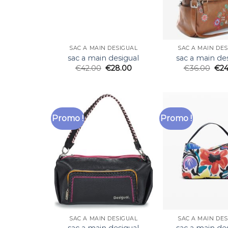
SAC A MAIN DESIGUAL
SAC A MAIN DE
sac a main desigual
sac a main de
€
42.00
€
28.00
€
36.00
€
24
Promo !
Promo !
SAC A MAIN DESIGUAL
SAC A MAIN DE