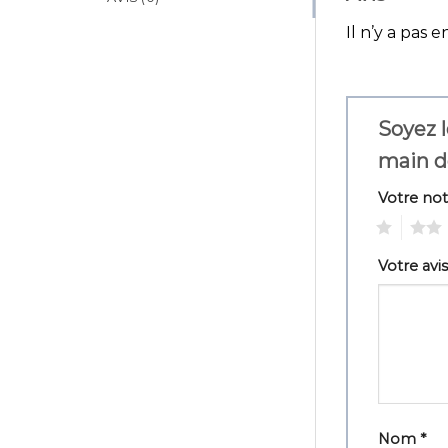
Il n’y a pas e
Soyez l
main d
Votre no
1
2
Votre avi
Nom
*