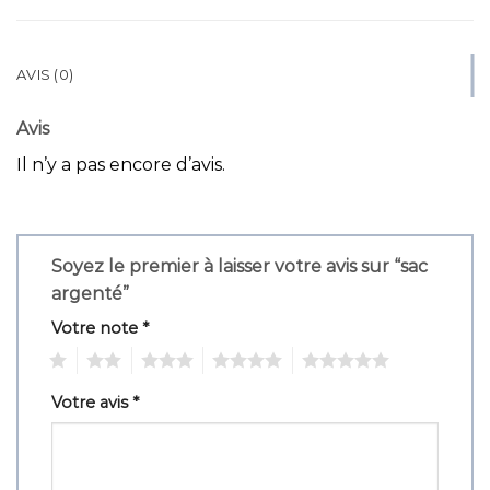
AVIS (0)
Avis
Il n’y a pas encore d’avis.
Soyez le premier à laisser votre avis sur “sac
argenté”
Votre note
*
1
2
3
4
5
Votre avis
*