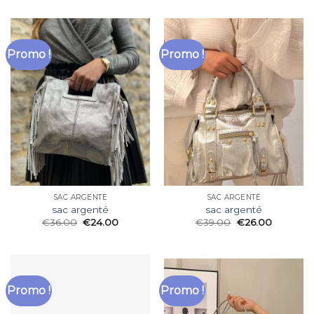
Promo !
Promo !
SAC ARGENTÉ
SAC ARGENTÉ
sac argenté
sac argenté
€
36.00
€
24.00
€
39.00
€
26.00
Promo !
Promo !