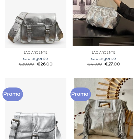
SAC ARGENTÉ
SAC ARGENTÉ
sac argenté
sac argenté
€
39.00
€
26.00
€
41.00
€
27.00
Promo !
Promo !