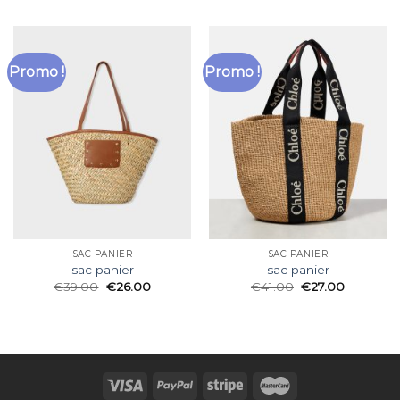
Promo !
Promo !
SAC PANIER
SAC PANIER
sac panier
sac panier
€
39.00
€
26.00
€
41.00
€
27.00