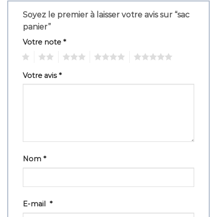
Soyez le premier à laisser votre avis sur “sac
panier”
Votre note
*
1
2
3
4
5
Votre avis
*
Nom
*
E-mail
*