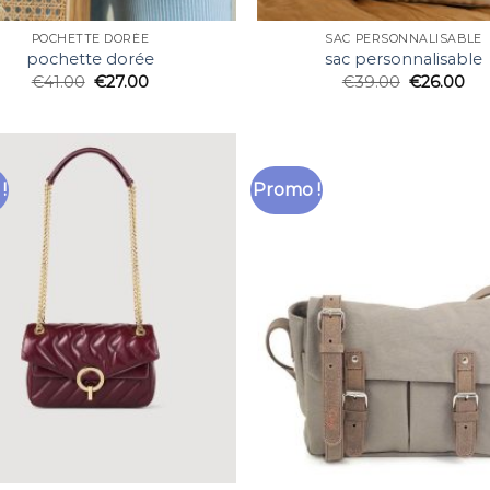
POCHETTE DORÉE
SAC PERSONNALISABLE
pochette dorée
sac personnalisable
€
41.00
€
27.00
€
39.00
€
26.00
!
Promo !