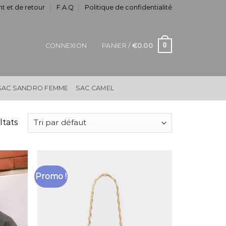
t et de retour
F.A.Q
Politique de confidentialité
0
CONNEXION
PANIER /
€
0.00
SAC SANDRO FEMME
SAC CAMEL
ltats
Promo !