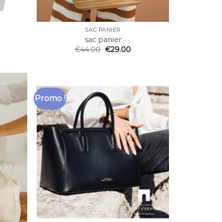
SAC PANIER
sac panier
€
44.00
€
29.00
Promo !