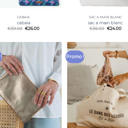
CABAÏA
SAC A MAIN BLANC
cabaïa
sac a main blanc
€
39.00
€
26.00
€
36.00
€
24.00
!
Promo !