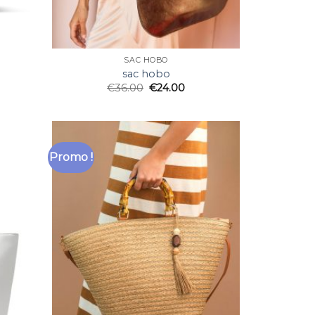
SAC HOBO
sac hobo
€
36.00
€
24.00
Promo !