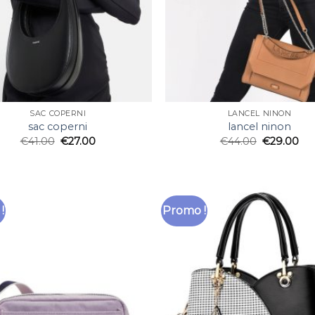
SAC COPERNI
LANCEL NINON
sac coperni
lancel ninon
€
41.00
€
27.00
€
44.00
€
29.00
!
Promo !