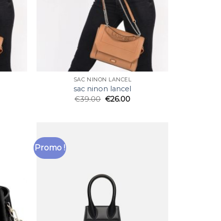
SAC NINON LANCEL
sac ninon lancel
€
39.00
€
26.00
Promo !