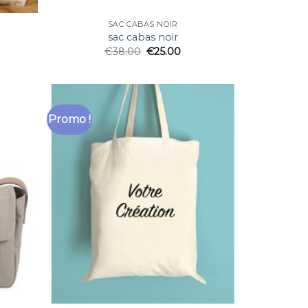
SAC CABAS NOIR
sac cabas noir
€
38.00
€
25.00
Promo !