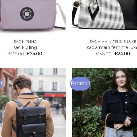
SAC KIPLING
SAC A MAIN FEMME LUXE
sac kipling
sac a main femme lux
€
36.00
€
24.00
€
36.00
€
24.00
!
Promo !