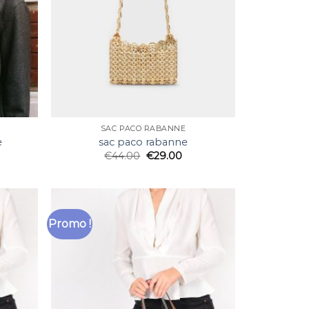
SAC PACO RABANNE
e
sac paco rabanne
€
44.00
€
29.00
Promo !