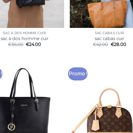
SAC À DOS HOMME CUIR
SAC CABAS CUIR
sac à dos homme cuir
sac cabas cuir
€
36.00
€
24.00
€
42.00
€
28.00
!
Promo !