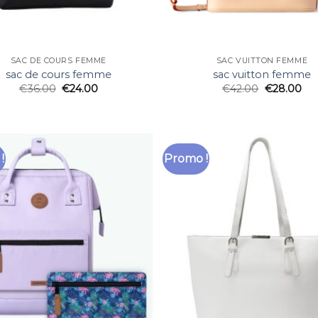
SAC DE COURS FEMME
SAC VUITTON FEMME
sac de cours femme
sac vuitton femme
€
36.00
€
24.00
€
42.00
€
28.00
!
Promo !