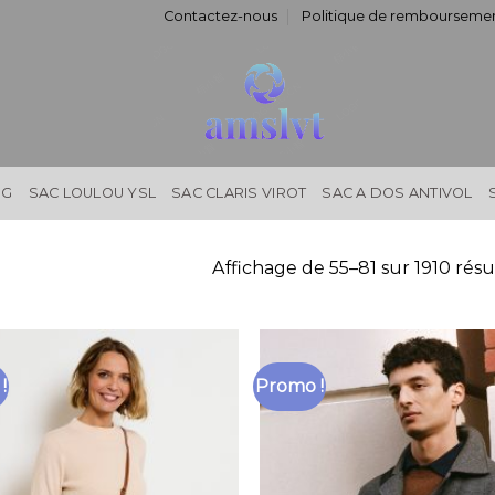
Contactez-nous
Politique de remboursemen
NG
SAC LOULOU YSL
SAC CLARIS VIROT
SAC A DOS ANTIVOL
Affichage de 55–81 sur 1910 résu
!
Promo !