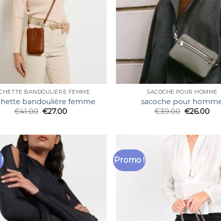
CHETTE BANDOULIÈRE FEMME
SACOCHE POUR HOMME
hette bandoulière femme
sacoche pour homm
€
41.00
€
27.00
€
39.00
€
26.00
!
Promo !