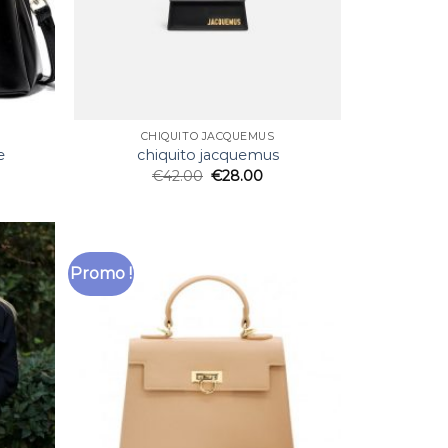
CHIQUITO JACQUEMUS
e
chiquito jacquemus
€
42.00
€
28.00
Promo !