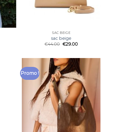
SAC BEIGE
sac beige
€
44.00
€
29.00
Promo !