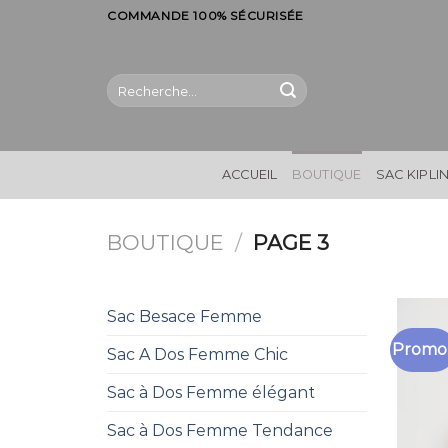
Skip
COMMANDE 100% SÉCURISÉE
to
content
Recherche
pour :
ACCUEIL
BOUTIQUE
SAC KIPLI
BOUTIQUE
/
PAGE 3
Sac Besace Femme
Promo 
Sac A Dos Femme Chic
Sac à Dos Femme élégant
Sac à Dos Femme Tendance