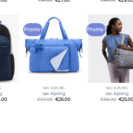
.00
€
41.00
€
27.00
€
44.00
€
29.0
Promo !
Promo !
G
SAC KIPLING
SAC KIPLING
g
sac kipling
sac kipling
.00
€
39.00
€
26.00
€
38.00
€
25.0