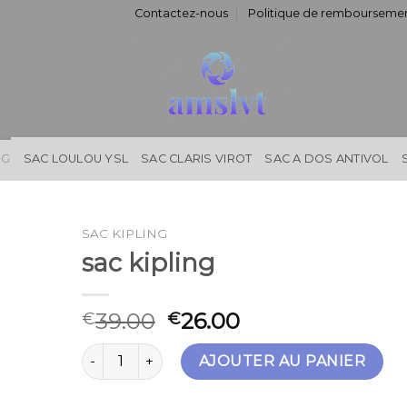
Contactez-nous
Politique de remboursemen
NG
SAC LOULOU YSL
SAC CLARIS VIROT
SAC A DOS ANTIVOL
SAC KIPLING
sac kipling
39.00
26.00
€
€
quantité de sac kipling
AJOUTER AU PANIER