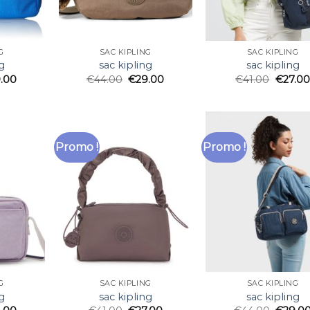
G
SAC KIPLING
SAC KIPLING
g
sac kipling
sac kipling
.00
€
44.00
€
29.00
€
41.00
€
27.00
Promo !
Promo !
G
SAC KIPLING
SAC KIPLING
g
sac kipling
sac kipling