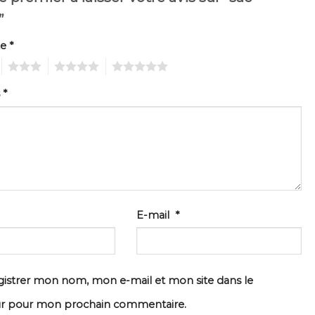
g”
te
*
3
4
5
s
*
E-mail
*
istrer mon nom, mon e-mail et mon site dans le
ur pour mon prochain commentaire.