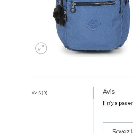
Avis
AVIS (0)
Il n’y a pas e
Soyez l