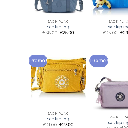
SAC KIPLING
SAC KIPLIN
sac kipling
sac kiplin
€
38.00
€
25.00
€
44.00
€
29
Promo !
Promo !
SAC KIPLING
SAC KIPLIN
sac kipling
sac kiplin
€
41.00
€
27.00