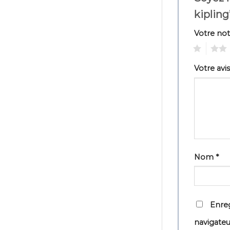
kiplin
Votre no
1
2
Votre avi
Nom
*
Enreg
navigate