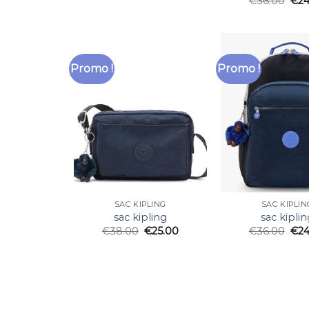
€
36.00
€
24
Promo !
Promo !
SAC KIPLING
SAC KIPLIN
sac kipling
sac kiplin
€
38.00
€
25.00
€
36.00
€
24