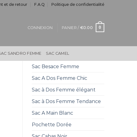
t et de retour
F.A.Q
Politique de confidentialité
0
CONNEXION
PANIER /
€
0.00
SAC SANDRO FEMME
SAC CAMEL
Sac Besace Femme
Sac A Dos Femme Chic
Sac à Dos Femme élégant
Sac à Dos Femme Tendance
Sac A Main Blanc
Pochette Dorée
Sac Cabas Noir