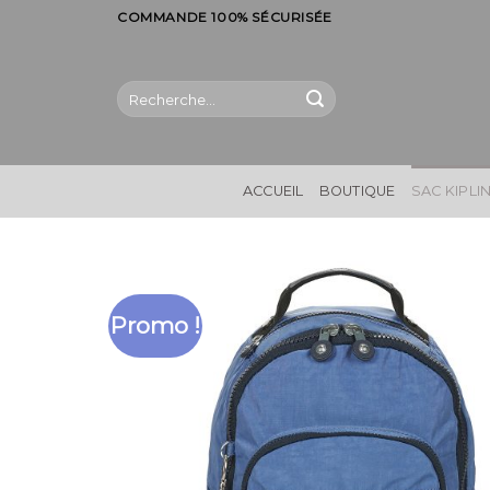
Skip
COMMANDE 100% SÉCURISÉE
to
content
Recherche
pour :
ACCUEIL
BOUTIQUE
SAC KIPLI
Promo !