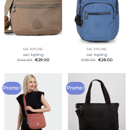
SAC KIPLING
SAC KIPLING
sac kipling
sac kipling
€
44.00
€
29.00
€
39.00
€
26.00
Promo !
Promo !