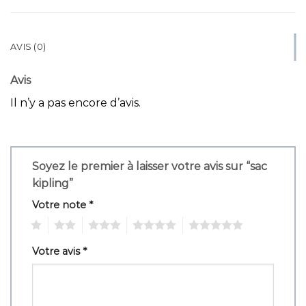
AVIS (0)
Avis
Il n’y a pas encore d’avis.
Soyez le premier à laisser votre avis sur “sac
kipling”
Votre note
*
1
2
3
4
5
Votre avis
*