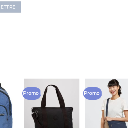
Promo !
Promo !