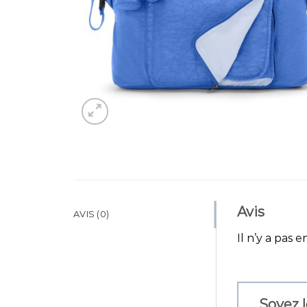
Avis
AVIS (0)
Il n’y a pas e
Soyez l