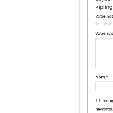
kiplin
Votre no
1
2
Votre avi
Nom
*
Enreg
navigate