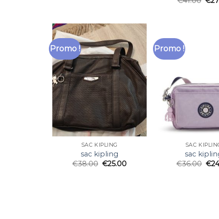
€
41.00
€
27
Promo !
Promo !
SAC KIPLING
SAC KIPLIN
sac kipling
sac kiplin
€
38.00
€
25.00
€
36.00
€
24