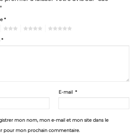
g”
te
*
3
4
5
s
*
E-mail
*
istrer mon nom, mon e-mail et mon site dans le
ur pour mon prochain commentaire.