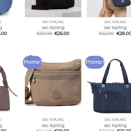
G
SAC KIPLING
SAC KIPLING
g
sac kipling
sac kipling
6.00
€
39.00
€
26.00
€
42.00
€
28.0
Promo !
Promo !
G
SAC KIPLING
SAC KIPLING
g
sac kipling
sac kipling