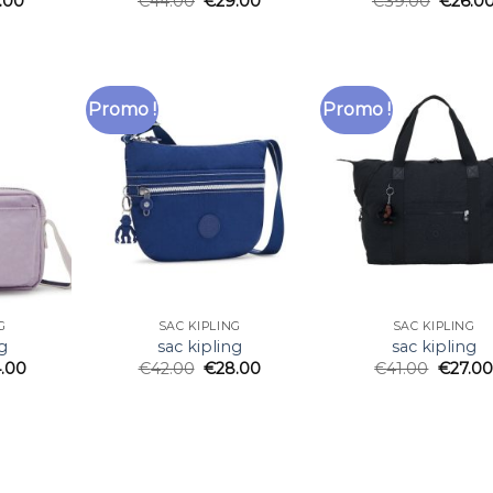
.00
€
44.00
€
29.00
€
39.00
€
26.0
Promo !
Promo !
G
SAC KIPLING
SAC KIPLING
g
sac kipling
sac kipling
.00
€
42.00
€
28.00
€
41.00
€
27.00