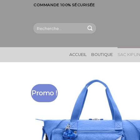
Skip
COMMANDE 100% SÉCURISÉE
to
content
Recherche
pour :
ACCUEIL
BOUTIQUE
SAC KIPLI
Promo !