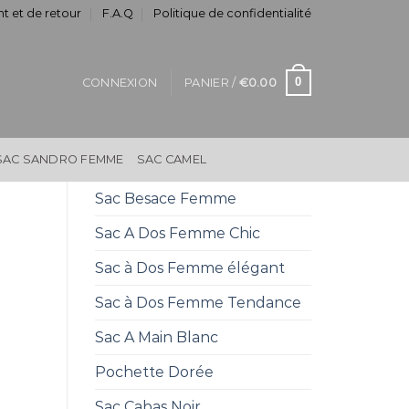
t et de retour
F.A.Q
Politique de confidentialité
0
CONNEXION
PANIER /
€
0.00
SAC SANDRO FEMME
SAC CAMEL
Sac Besace Femme
Sac A Dos Femme Chic
Sac à Dos Femme élégant
Sac à Dos Femme Tendance
Sac A Main Blanc
Pochette Dorée
Sac Cabas Noir