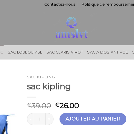
Contactez-nous
Politique de remboursemen
NG
SAC LOULOU YSL
SAC CLARIS VIROT
SAC A DOS ANTIVOL
SAC KIPLING
sac kipling
39.00
26.00
€
€
quantité de sac kipling
AJOUTER AU PANIER