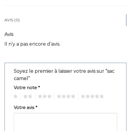
AVIS (0)
Avis
Il n’y a pas encore d’avis.
Soyez le premier à laisser votre avis sur “sac
camel”
Votre note
*
1
2
3
4
5
Votre avis
*