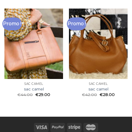
Promo !
Promo !
SAC CAMEL
SAC CAMEL
sac camel
sac camel
€
44.00
€
29.00
€
42.00
€
28.00