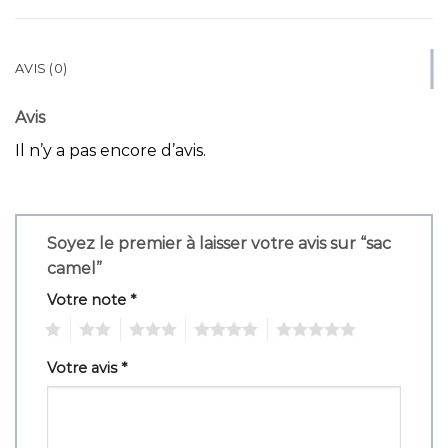
AVIS (0)
Avis
Il n’y a pas encore d’avis.
Soyez le premier à laisser votre avis sur “sac
camel”
Votre note
*
1
2
3
4
5
Votre avis
*