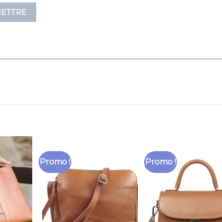
Promo !
Promo !