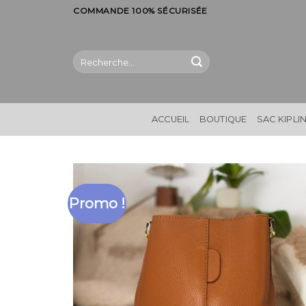
Skip
COMMANDE 100% SÉCURISÉE
to
content
Recherche
pour :
ACCUEIL
BOUTIQUE
SAC KIPLI
Promo !