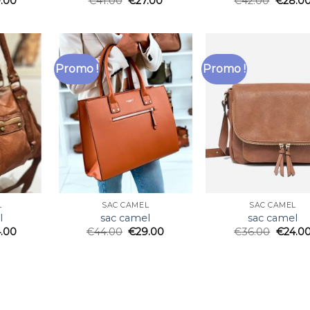
.00
€
41.00
€
27.00
€
42.00
€
28.0
Promo !
Promo !
L
SAC CAMEL
SAC CAMEL
l
sac camel
sac camel
.00
€
44.00
€
29.00
€
36.00
€
24.0