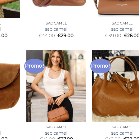
L
SAC CAMEL
SAC CAMEL
l
sac camel
sac camel
.00
€
44.00
€
29.00
€
39.00
€
26.0
Promo !
Promo !
L
SAC CAMEL
SAC CAMEL
l
sac camel
sac camel