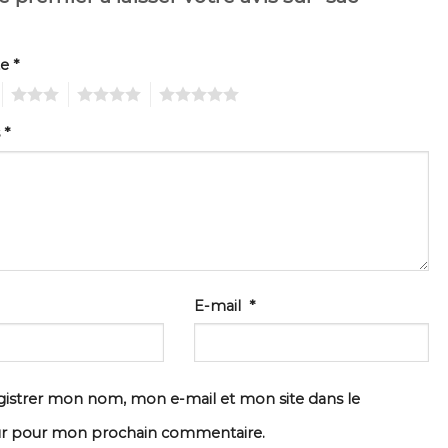
”
te
*
3
4
5
s
*
E-mail
*
istrer mon nom, mon e-mail et mon site dans le
ur pour mon prochain commentaire.