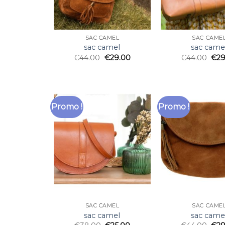
SAC CAMEL
SAC CAME
sac camel
sac came
€
44.00
€
29.00
€
44.00
€
29
Promo !
Promo !
SAC CAMEL
SAC CAME
sac camel
sac came