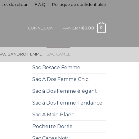
t et de retour
F.A.Q
Politique de confidentialité
0
CONNEXION
PANIER /
€
0.00
SAC SANDRO FEMME
SAC CAMEL
Sac Besace Femme
Sac A Dos Femme Chic
Sac à Dos Femme élégant
Sac à Dos Femme Tendance
Sac A Main Blanc
Pochette Dorée
Sac Cabas Noir