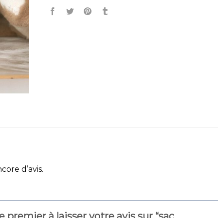
ncore d’avis.
e premier à laisser votre avis sur “sac