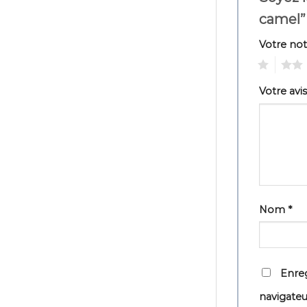
camel
Votre no
1
2
Votre avi
Nom
*
Enreg
navigate