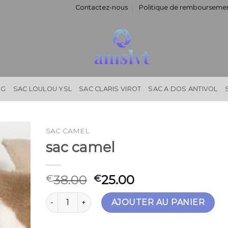
Contactez-nous
Politique de remboursemen
NG
SAC LOULOU YSL
SAC CLARIS VIROT
SAC A DOS ANTIVOL
SAC CAMEL
sac camel
38.00
25.00
€
€
quantité de sac camel
AJOUTER AU PANIER