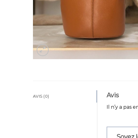
Avis
AVIS (0)
Il n’y a pas e
Soyez l