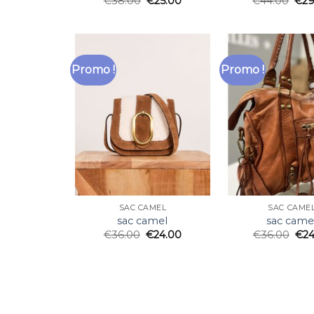
€
38.00
€
25.00
€
44.00
€
29
Promo !
Promo !
SAC CAMEL
SAC CAME
sac camel
sac came
€
36.00
€
24.00
€
36.00
€
24