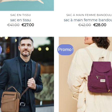
SAC EN TISSU
SAC À MAIN FEMME BANDOUL
sac en tissu
sac à main femme bandou
€
41.00
€
27.00
€
42.00
€
28.00
!
Promo !