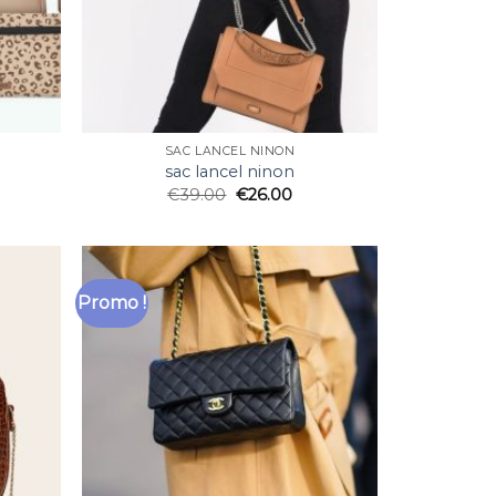
SAC LANCEL NINON
sac lancel ninon
€
39.00
€
26.00
Promo !