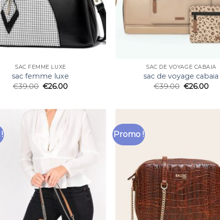
SAC FEMME LUXE
SAC DE VOYAGE CABAIA
sac femme luxe
sac de voyage cabaia
€
39.00
€
26.00
€
39.00
€
26.00
!
Promo !