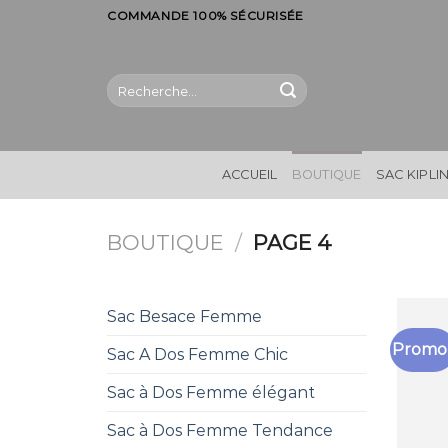
Skip
COMMANDE 100% SÉCURISÉE
to
content
Recherche
pour :
ACCUEIL
BOUTIQUE
SAC KIPLI
BOUTIQUE
/
PAGE 4
Sac Besace Femme
Promo 
Sac A Dos Femme Chic
Sac à Dos Femme élégant
Sac à Dos Femme Tendance