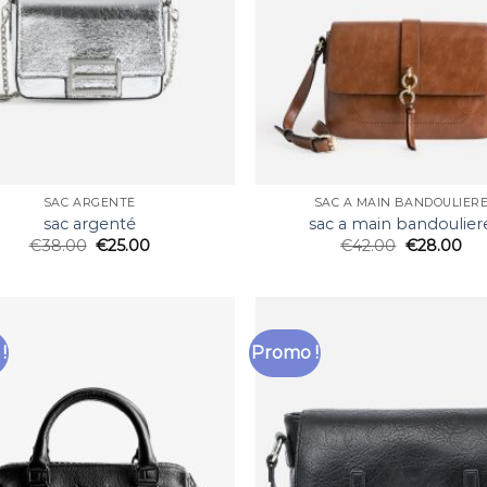
SAC ARGENTÉ
SAC A MAIN BANDOULIER
sac argenté
sac a main bandoulier
€
38.00
€
25.00
€
42.00
€
28.00
!
Promo !