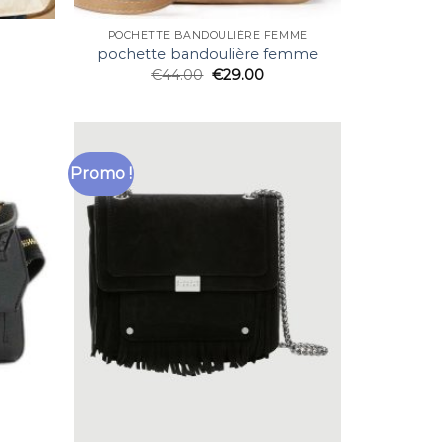
POCHETTE BANDOULIÈRE FEMME
pochette bandoulière femme
€
44.00
€
29.00
Promo !