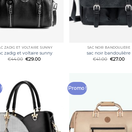
AC ZADIG ET VOLTAIRE SUNNY
SAC NOIR BANDOULIÈRE
ac zadig et voltaire sunny
sac noir bandoulière
€
44.00
€
29.00
€
41.00
€
27.00
!
Promo !