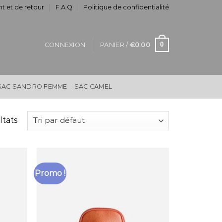
t et de retour
F.A.Q
Politique de confidentialité
0
CONNEXION
PANIER /
€
0.00
SAC SANDRO FEMME
SAC CAMEL
ltats
Promo !