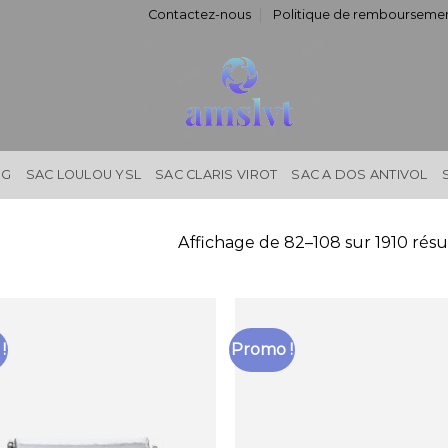
Contactez-nous
Politique de remboursemen
NG
SAC LOULOU YSL
SAC CLARIS VIROT
SAC A DOS ANTIVOL
Affichage de 82–108 sur 1910 résu
!
Promo !