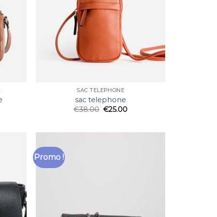
E
SAC TELEPHONE
e
sac telephone
€
38.00
€
25.00
Promo !