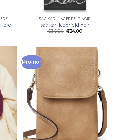
IÈRE
SAC KARL LAGERFELD NOIR
lière
sac karl lagerfeld noir
€
36.00
€
24.00
Promo !