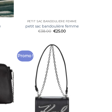
PETIT SAC BANDOULIÈRE FEMME
e
petit sac bandoulière femme
€
38.00
€
25.00
Promo !