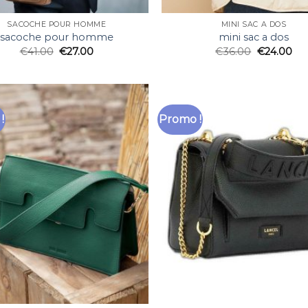
SACOCHE POUR HOMME
MINI SAC A DOS
sacoche pour homme
mini sac a dos
€
41.00
€
27.00
€
36.00
€
24.00
!
Promo !