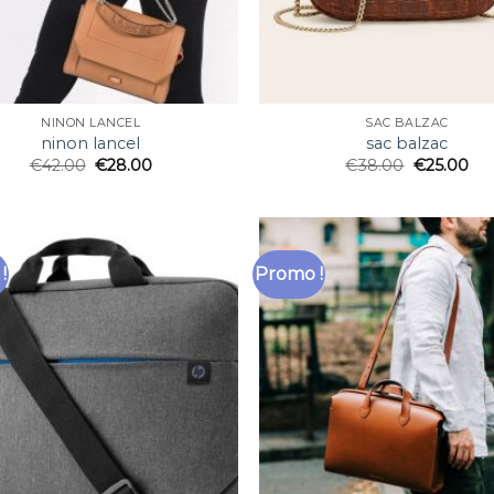
NINON LANCEL
SAC BALZAC
ninon lancel
sac balzac
€
42.00
€
28.00
€
38.00
€
25.00
!
Promo !