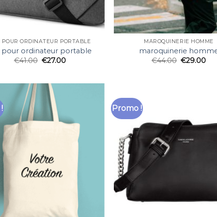
 POUR ORDINATEUR PORTABLE
MAROQUINERIE HOMME
 pour ordinateur portable
maroquinerie homm
€
41.00
€
27.00
€
44.00
€
29.00
!
Promo !