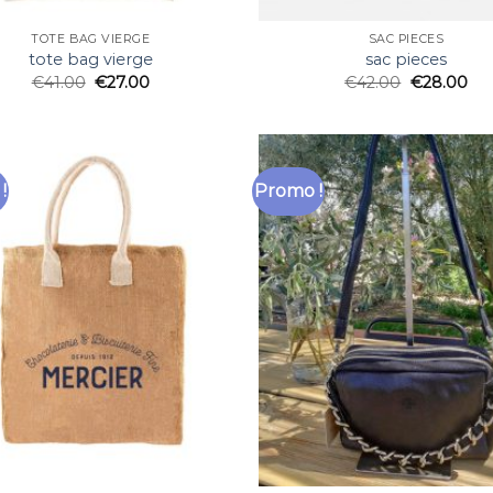
TOTE BAG VIERGE
SAC PIECES
tote bag vierge
sac pieces
€
41.00
€
27.00
€
42.00
€
28.00
!
Promo !