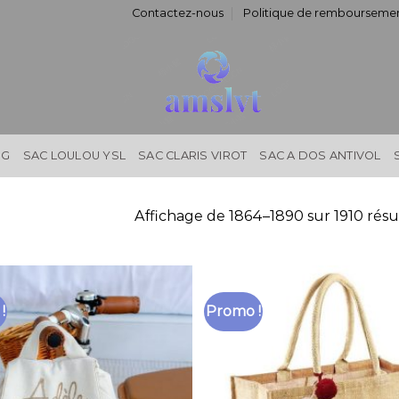
Contactez-nous
Politique de remboursemen
NG
SAC LOULOU YSL
SAC CLARIS VIROT
SAC A DOS ANTIVOL
Affichage de 1864–1890 sur 1910 résu
!
Promo !