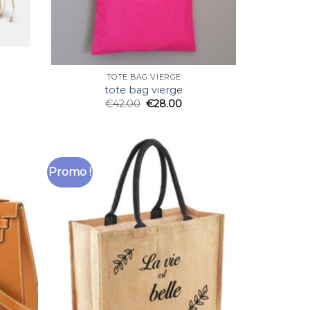
TOTE BAG VIERGE
tote bag vierge
€
42.00
€
28.00
Promo !