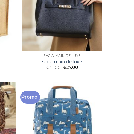
SAC A MAIN DE LUXE
sac a main de luxe
€
41.00
€
27.00
Promo !