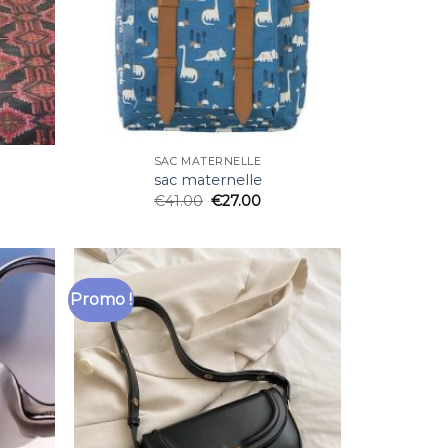
SAC MATERNELLE
sac maternelle
€
41.00
€
27.00
Promo !