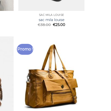
SAC MILA LOUISE
sac mila louise
€
38.00
€
25.00
Promo !