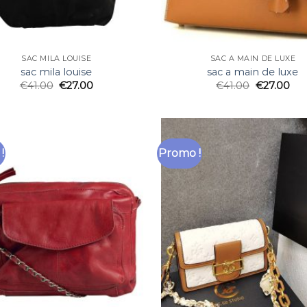
SAC MILA LOUISE
SAC A MAIN DE LUXE
sac mila louise
sac a main de luxe
€
41.00
€
27.00
€
41.00
€
27.00
!
Promo !