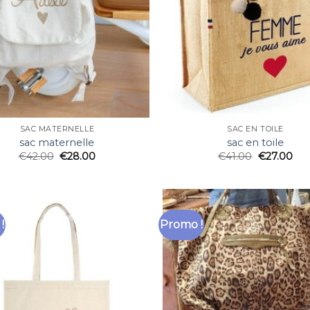
SAC MATERNELLE
SAC EN TOILE
sac maternelle
sac en toile
€
42.00
€
28.00
€
41.00
€
27.00
!
Promo !