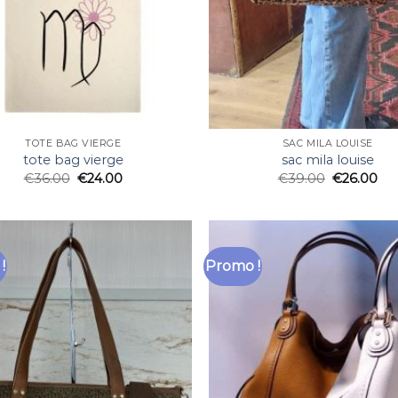
TOTE BAG VIERGE
SAC MILA LOUISE
tote bag vierge
sac mila louise
€
36.00
€
24.00
€
39.00
€
26.00
!
Promo !