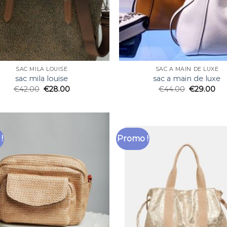
SAC MILA LOUISE
SAC A MAIN DE LUXE
sac mila louise
sac a main de luxe
€
42.00
€
28.00
€
44.00
€
29.00
!
Promo !