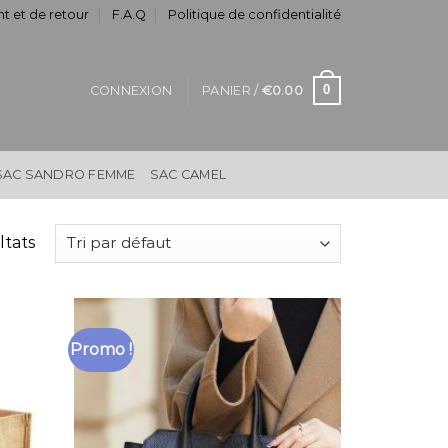
t et de retour
F.A.Q
Politique de confidentialité
0
CONNEXION
PANIER /
€
0.00
SAC SANDRO FEMME
SAC CAMEL
ltats
Promo !