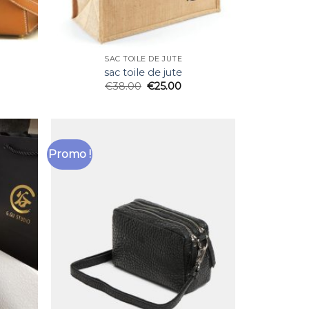
SAC TOILE DE JUTE
sac toile de jute
€
38.00
€
25.00
Promo !