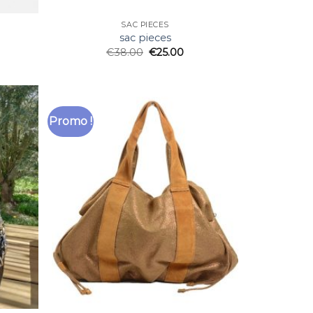
SAC PIECES
sac pieces
€
38.00
€
25.00
Promo !