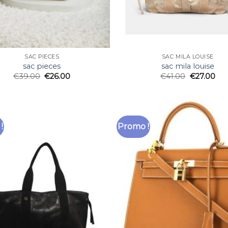
SAC PIECES
SAC MILA LOUISE
sac pieces
sac mila louise
€
39.00
€
26.00
€
41.00
€
27.00
!
Promo !