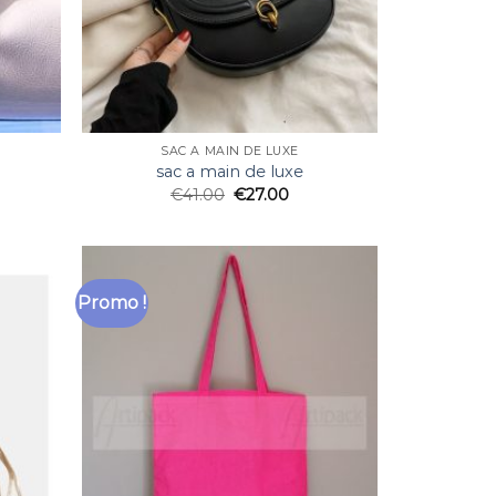
SAC A MAIN DE LUXE
sac a main de luxe
€
41.00
€
27.00
Promo !