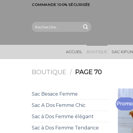
Skip
COMMANDE 100% SÉCURISÉE
to
content
Recherche
pour :
ACCUEIL
BOUTIQUE
SAC KIPLI
BOUTIQUE
/
PAGE 70
Sac Besace Femme
Promo 
Sac A Dos Femme Chic
Sac à Dos Femme élégant
Sac à Dos Femme Tendance