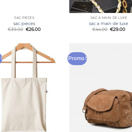
SAC PIECES
SAC A MAIN DE LUXE
sac pieces
sac a main de luxe
€
39.00
€
26.00
€
44.00
€
29.00
!
Promo !