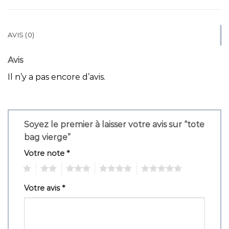
AVIS (0)
Avis
Il n’y a pas encore d’avis.
Soyez le premier à laisser votre avis sur “tote
bag vierge”
Votre note
*
1
2
3
4
5
Votre avis
*