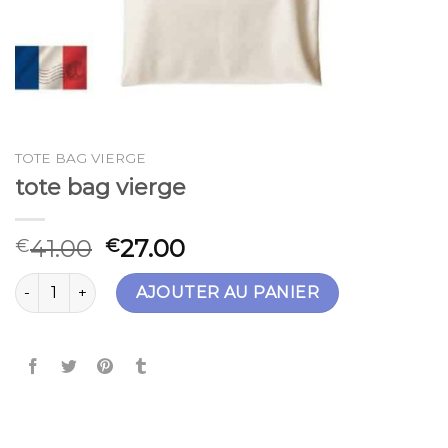
TOTE BAG VIERGE
tote bag vierge
41.00
27.00
€
€
quantité de tote bag vierge
AJOUTER AU PANIER