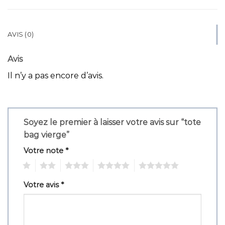
AVIS (0)
Avis
Il n’y a pas encore d’avis.
Soyez le premier à laisser votre avis sur “tote
bag vierge”
Votre note
*
1
2
3
4
5
Votre avis
*