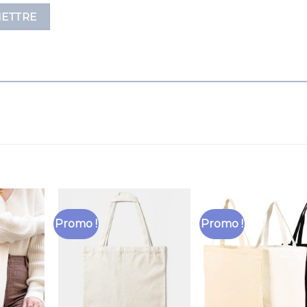
Promo !
Promo !