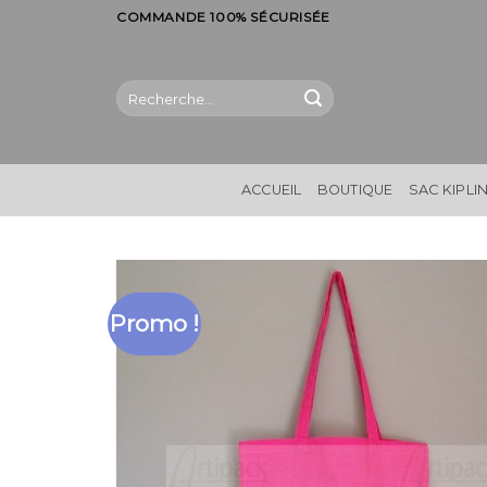
Skip
COMMANDE 100% SÉCURISÉE
to
content
Recherche
pour :
ACCUEIL
BOUTIQUE
SAC KIPLI
Promo !