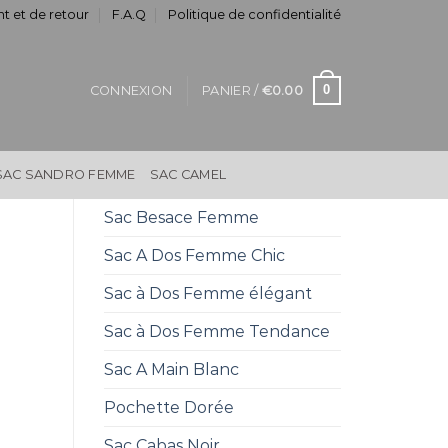
t et de retour
F.A.Q
Politique de confidentialité
0
CONNEXION
PANIER /
€
0.00
SAC SANDRO FEMME
SAC CAMEL
Sac Besace Femme
Sac A Dos Femme Chic
Sac à Dos Femme élégant
Sac à Dos Femme Tendance
Sac A Main Blanc
Pochette Dorée
Sac Cabas Noir