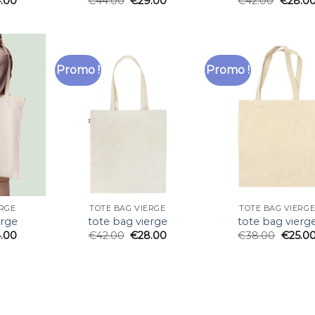
.00
€
44.00
€
29.00
€
42.00
€
28.0
Promo !
Promo !
ERGE
TOTE BAG VIERGE
TOTE BAG VIERG
erge
tote bag vierge
tote bag vierg
.00
€
42.00
€
28.00
€
38.00
€
25.0