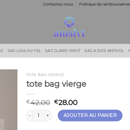
Contactez-nous
Politique de remboursemen
NG
SAC LOULOU YSL
SAC CLARIS VIROT
SAC A DOS ANTIVOL
TOTE BAG VIERGE
tote bag vierge
42.00
28.00
€
€
quantité de tote bag vierge
AJOUTER AU PANIER