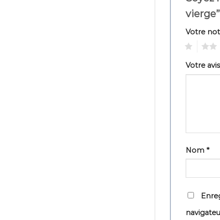
vierge
Votre no
1
2
Votre avi
Nom
*
Enreg
navigate