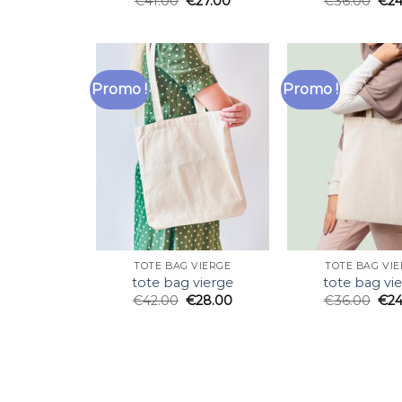
€
41.00
€
27.00
€
36.00
€
24
Promo !
Promo !
TOTE BAG VIERGE
TOTE BAG VI
tote bag vierge
tote bag vi
€
42.00
€
28.00
€
36.00
€
24