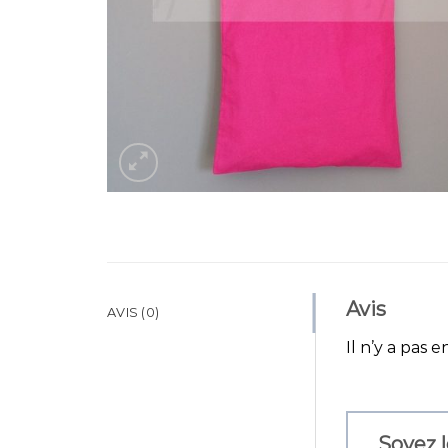
Avis
AVIS (0)
Il n’y a pas e
Soyez l