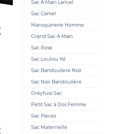
Sac A Main Lancel
Sac Camel
E
Maroquinerie Homme
e
0
Grand Sac A Main
Sac Rose
Sac Loulou Ysl
Sac Bandouliere Noir
Sac Noir Bandoulière
Dreyfuss Sac
Petit Sac à Dos Femme
Sac Pieces
E
Sac Maternelle
e