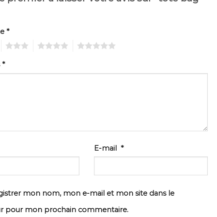
”
te
*
3
4
5
s
*
E-mail
*
istrer mon nom, mon e-mail et mon site dans le
ur pour mon prochain commentaire.