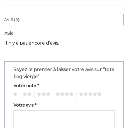
AVIS (0)
Avis
Il n’y a pas encore d’avis.
Soyez le premier à laisser votre avis sur “tote
bag vierge”
Votre note
*
1
2
3
4
5
Votre avis
*