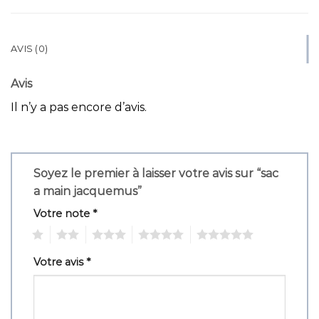
AVIS (0)
Avis
Il n’y a pas encore d’avis.
Soyez le premier à laisser votre avis sur “sac
a main jacquemus”
Votre note
*
1
2
3
4
5
Votre avis
*