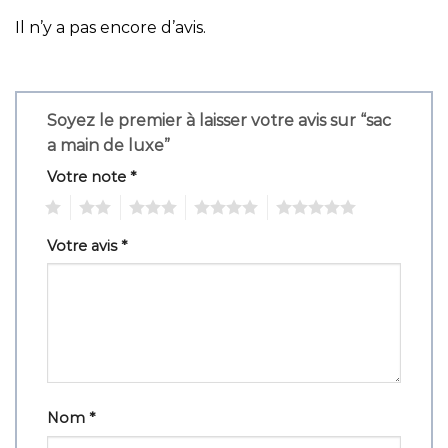
Il n’y a pas encore d’avis.
Soyez le premier à laisser votre avis sur “sac
a main de luxe”
Votre note
*
1
2
3
4
5
Votre avis
*
Nom
*