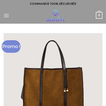
Skip
COMMANDE 100% SÉCURISÉE
to
content
0
Promo !