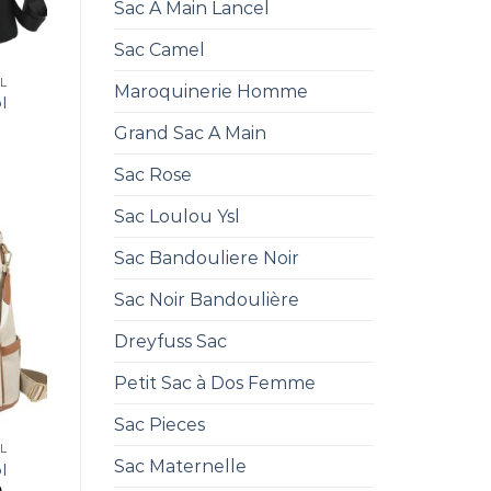
Sac A Main Lancel
Sac Camel
L
Maroquinerie Homme
l
Grand Sac A Main
Sac Rose
Sac Loulou Ysl
Sac Bandouliere Noir
Sac Noir Bandoulière
Dreyfuss Sac
Petit Sac à Dos Femme
Sac Pieces
L
Sac Maternelle
l