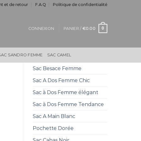
t et de retour
F.A.Q
Politique de confidentialité
0
CONNEXION
PANIER /
€
0.00
SAC SANDRO FEMME
SAC CAMEL
Sac Besace Femme
Sac A Dos Femme Chic
Sac à Dos Femme élégant
Sac à Dos Femme Tendance
Sac A Main Blanc
Pochette Dorée
Sac Cabas Noir