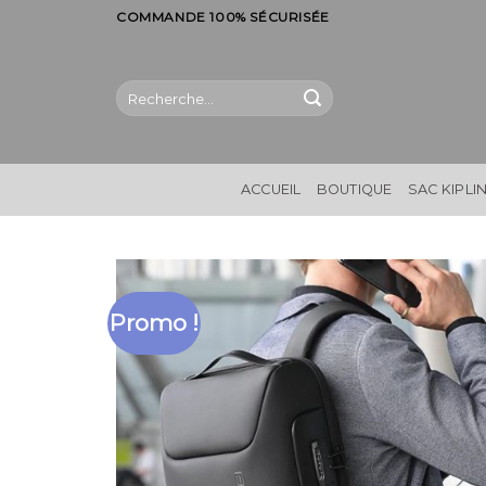
Skip
COMMANDE 100% SÉCURISÉE
to
content
Recherche
pour :
ACCUEIL
BOUTIQUE
SAC KIPLI
Promo !