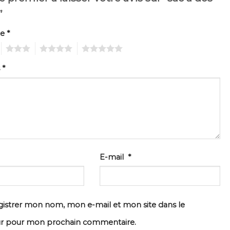
”
te
*
3
4
5
s
*
E-mail
*
istrer mon nom, mon e-mail et mon site dans le
ur pour mon prochain commentaire.