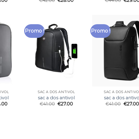
6.00
€
42.00
€
28.00
€
44.00
€
29.0
Promo !
Promo !
TIVOL
SAC A DOS ANTIVOL
SAC A DOS ANTIVO
ivol
sac a dos antivol
sac a dos antivo
.00
€
41.00
€
27.00
€
41.00
€
27.00