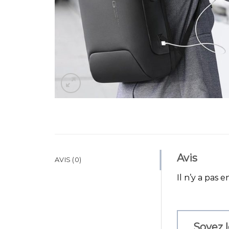
Avis
AVIS (0)
Il n’y a pas e
Soyez l