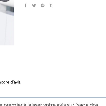
ncore d’avis.
e premier à laisser votre avis sur “sac a dos