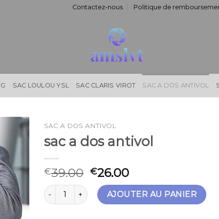
Contactez-nous
Politique de remboursemen
NG
SAC LOULOU YSL
SAC CLARIS VIROT
SAC A DOS ANTIVOL
SAC A DOS ANTIVOL
sac a dos antivol
39.00
26.00
€
€
quantité de sac a dos antivol
AJOUTER AU PANIER