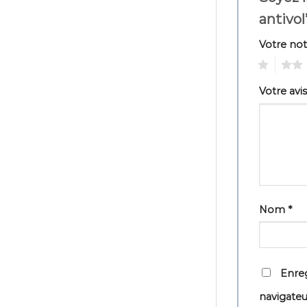
antivol
Votre no
1
2
Votre avi
Nom
*
Enreg
navigate