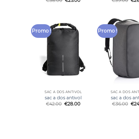
€
38.00
€
25.00
€
39.00
€
2
Promo !
Promo !
SAC A DOS ANTIVOL
SAC A DOS AN
sac a dos antivol
sac a dos ant
€
42.00
€
28.00
€
36.00
€
24