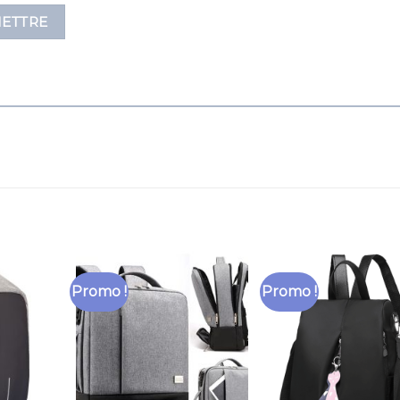
Promo !
Promo !