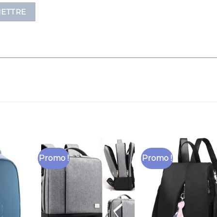
Promo !
Promo !