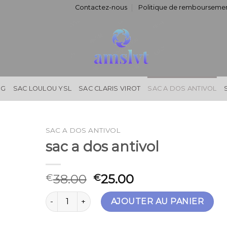
Contactez-nous
Politique de remboursemen
NG
SAC LOULOU YSL
SAC CLARIS VIROT
SAC A DOS ANTIVOL
SAC A DOS ANTIVOL
sac a dos antivol
38.00
25.00
€
€
quantité de sac a dos antivol
AJOUTER AU PANIER