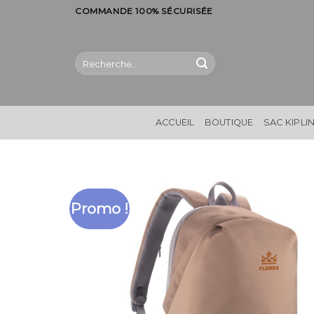
Skip
COMMANDE 100% SÉCURISÉE
to
content
Recherche
pour :
ACCUEIL
BOUTIQUE
SAC KIPLI
Promo !