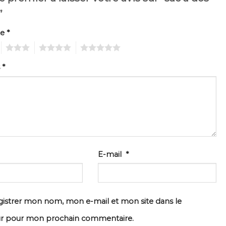
”
te
*
3
4
5
s
*
E-mail
*
istrer mon nom, mon e-mail et mon site dans le
ur pour mon prochain commentaire.