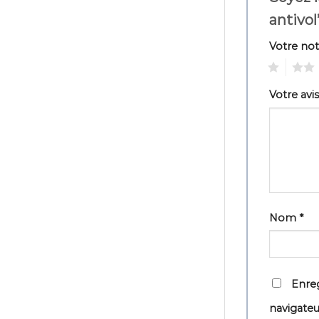
antivol
Votre no
1
2
Votre avi
Nom
*
Enreg
navigate