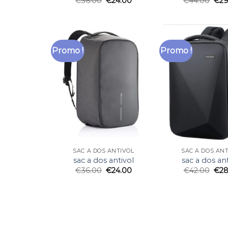
€
36.00
€
24.00
€
44.00
€
29
Promo !
Promo !
SAC A DOS ANTIVOL
SAC A DOS AN
sac a dos antivol
sac a dos ant
€
36.00
€
24.00
€
42.00
€
28