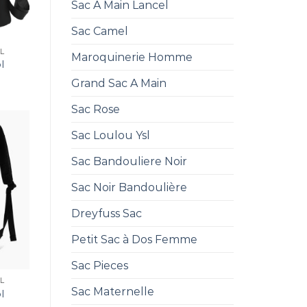
Sac A Main Lancel
Sac Camel
L
Maroquinerie Homme
l
Grand Sac A Main
Sac Rose
Sac Loulou Ysl
Sac Bandouliere Noir
Sac Noir Bandoulière
Dreyfuss Sac
Petit Sac à Dos Femme
Sac Pieces
L
Sac Maternelle
l