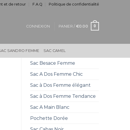
t et de retour
F.A.Q
Politique de confidentialité
0
CONNEXION
PANIER /
€
0.00
SAC SANDRO FEMME
SAC CAMEL
Sac Besace Femme
Sac A Dos Femme Chic
Sac à Dos Femme élégant
Sac à Dos Femme Tendance
Sac A Main Blanc
Pochette Dorée
Sac Cabas Noir