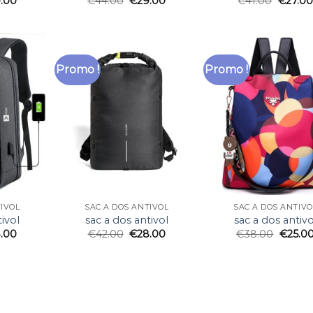
.00
€
44.00
€
29.00
€
41.00
€
27.00
Promo !
Promo !
TIVOL
SAC A DOS ANTIVOL
SAC A DOS ANTIVO
ivol
sac a dos antivol
sac a dos antivo
.00
€
42.00
€
28.00
€
38.00
€
25.0