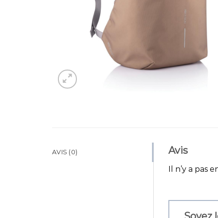
Avis
AVIS (0)
Il n’y a pas e
Soyez l